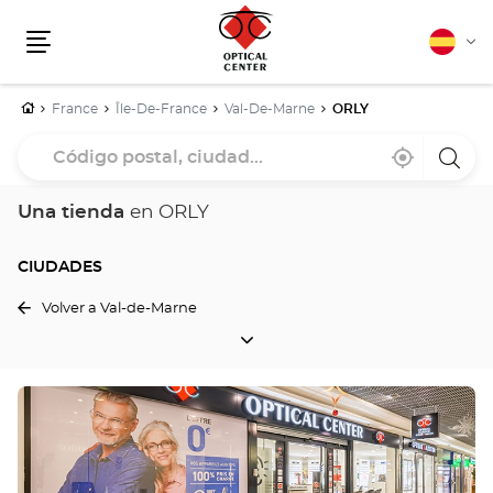
Español
Cam
Menú
idio
Inicio
France
Île-De-France
Val-De-Marne
ORLY
Código
Cerca
,
una
postal,
de
encontrar
tiend
mi
una
Optica
ciudad...
ubicación
tienda
Cente
Una tienda
en ORLY
Optical
Center
CIUDADES
Volver a Val-de-Marne
CIUDADES
Pulse
ENTER
para
obtener