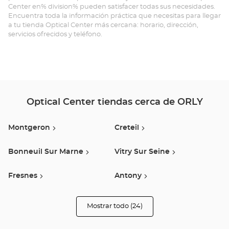
Center en% division% pueden satisfacer todas sus necesidades.
Opt
Encuentra toda la información práctica que necesitas para llegar
a tu tienda Optical Center más cercana: horario, dirección,
Ce
servicios ofrecidos y teléfono.
Optical Center tiendas cerca de ORLY
Montgeron
Creteil
Bonneuil Sur Marne
Vitry Sur Seine
Fresnes
Antony
Ivry Sur Seine
Sceaux
Mostrar todo (24)
tiendas
Optical
Center
Montrouge
Epinay Sur Orge
Audioprothésiste