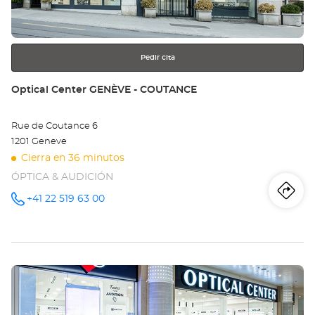
GE
más
información
-
AU
Pedir cita
Tienda:
Optical Center GENÈVE - COUTANCE
Rue de Coutance 6
1201 Geneve
Cierra en 36 minutos
ÓPTICA & AUDICIÓN
Iti
a
+41 22 519 63 00
número
de
teléfono
la
tie
Pulse
Opt
ENTER
Ce
para