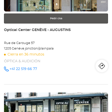
más
información
Pedir cita
Tienda:
Optical Center GENÈVE - AUGUSTINS
Rue de Carouge 57
1205 Genève jonction/plainpala
Cierra en 36 minutos
ÓPTICA & AUDICIÓN
Iti
a
+41 22 519 66 77
número
de
teléfono
la
tie
Pulse
Opt
ENTER
Ce
para
obtener