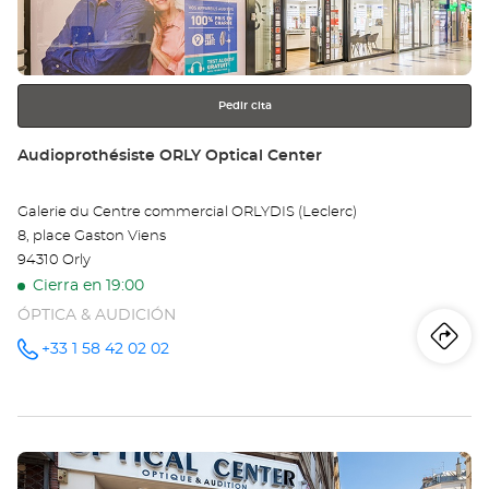
obtener
Ga
más
información
de
L'E
Pedir cita
10
Tienda:
Audioprothésiste ORLY Optical Center
Opt
Galerie du Centre commercial ORLYDIS (Leclerc)
Ce
8, place Gaston Viens
94310 Orly
Cierra en 19:00
ÓPTICA & AUDICIÓN
Iti
a
+33 1 58 42 02 02
número
de
teléfono
la
tie
Pulse
Au
ENTER