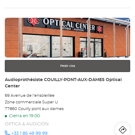
la
tie
Pulse
Au
ENTER
VA
para
obtener
SU
más
información
SE
Opt
Pedir cita
Ce
Tienda:
Audioprothésiste COUILLY-PONT-AUX-DAMES Optical
Center
69 Avenue de l'ensoleillée
Zone commerciale Super U
77860 Couilly pont aux dames
Cierra en 19:00
ÓPTICA & AUDICIÓN
Iti
a
+33 1 85 49 99 99