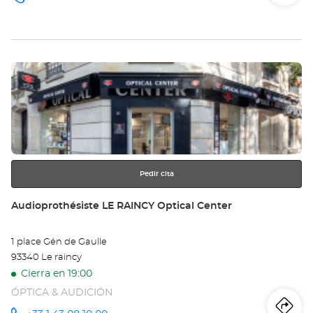
número
de
teléfono
la
tie
Pulse
Au
ENTER
CO
para
obtener
PO
más
información
AU
DA
Pedir cita
Opt
Tienda:
Audioprothésiste LE RAINCY Optical Center
Ce
1 place Gén de Gaulle
93340 Le raincy
Cierra en 19:00
ÓPTICA & AUDICIÓN