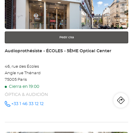
OR
para
obtener
Opt
más
información
Ce
Pedir cita
Tienda:
Audioprothésiste - ÉCOLES - 5ÈME Optical Center
46, rue des Écoles
Angle rue Thénard
75005 Paris
Cierra en 19:00
ÓPTICA & AUDICIÓN
Iti
a
+33 1 46 33 12 12
número
de
teléfono
la
tie