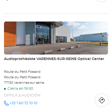
de
teléfono
la
tie
Pulse
Au
ENTER
SA
para
obtener
GE
más
información
-
Tienda:
Audioprothésiste VARENNES-SUR-SEINE Optical Center
JU
-
Route du Petit Fossard
Route du Petit Fossard
5È
77130 Varennes sur seine
Opt
Cierra en 19:00
ÓPTICA & AUDICIÓN
Ce
Iti
a
+33 1 60 72 10 10
número
de
teléfono