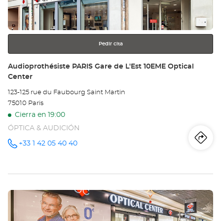
obtener
Vic
más
información
Hu
16
Pedir cita
Opt
Tienda:
Audioprothésiste PARIS Gare de L'Est 10EME Optical
Center
Ce
123-125 rue du Faubourg Saint Martin
75010 Paris
Cierra en 19:00
ÓPTICA & AUDICIÓN
Iti
a
+33 1 42 05 40 40
número
de
teléfono
la
tie
Pulse
Au
ENTER
PA
para