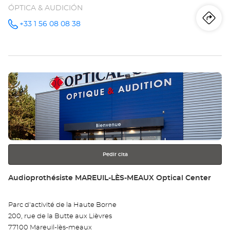
ÓPTICA & AUDICIÓN
Iti
a
+33 1 56 08 08 38
número
de
teléfono
la
tie
Pulse
Au
ENTER
LE
para
obtener
-
más
información
15
Opt
Pedir cita
Ce
Tienda:
Audioprothésiste MAREUIL-LÈS-MEAUX Optical Center
Parc d'activité de la Haute Borne
200, rue de la Butte aux Lièvres
77100 Mareuil-lès-meaux