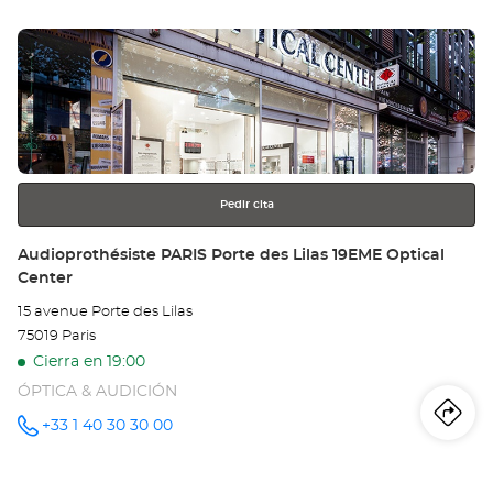
tie
Pulse
Au
ENTER
VÉ
para
obtener
Opt
más
información
Ce
Pedir cita
Tienda:
Audioprothésiste PARIS Porte des Lilas 19EME Optical
Center
15 avenue Porte des Lilas
75019 Paris
Cierra en 19:00
ÓPTICA & AUDICIÓN
Iti
a
+33 1 40 30 30 00
número
de
teléfono
la