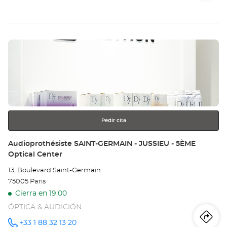
de
teléfono
la
tie
Pulse
Au
ENTER
BO
para
obtener
D'
más
información
Opt
Ce
Pedir cita
Tienda:
Audioprothésiste SAINT-GERMAIN - JUSSIEU - 5ÈME
Optical Center
13, Boulevard Saint-Germain
75005 Paris
Cierra en 19:00
ÓPTICA & AUDICIÓN
Iti
a
+33 1 88 32 13 20
número