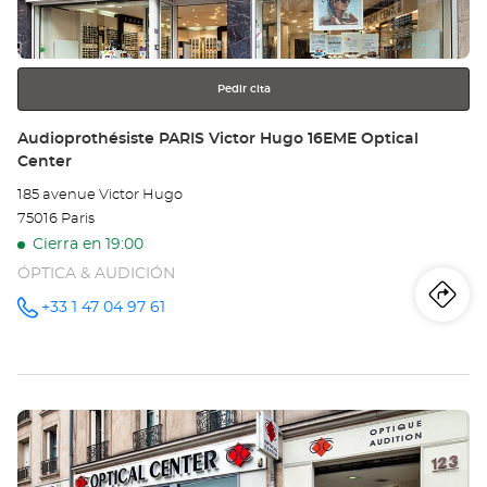
Opt
más
información
Ce
Pedir cita
Tienda:
Audioprothésiste PARIS Victor Hugo 16EME Optical
Center
185 avenue Victor Hugo
75016 Paris
Cierra en 19:00
ÓPTICA & AUDICIÓN
Iti
a
+33 1 47 04 97 61
número
de
teléfono
la
tie
Pulse
Au
ENTER
PA
para