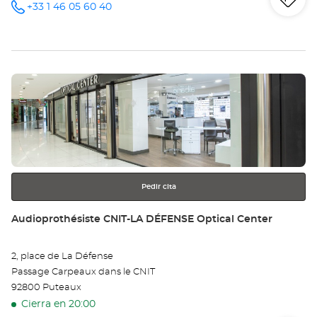
Iti
a
+33 1 46 05 60 40
número
de
teléfono
la
tie
Pulse
Au
ENTER
BO
para
obtener
RE
más
información
Opt
Ce
Pedir cita
Tienda:
Audioprothésiste CNIT-LA DÉFENSE Optical Center
2, place de La Défense
Passage Carpeaux dans le CNIT
92800 Puteaux
Cierra en 20:00