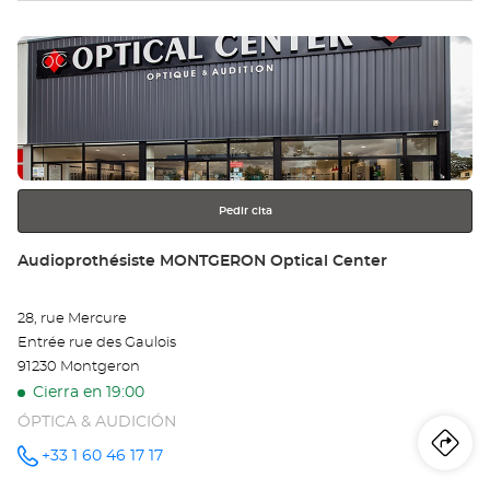
tie
Pulse
Au
ENTER
PA
para
obtener
Po
más
información
de
Lil
Pedir cita
19
Tienda:
Audioprothésiste MONTGERON Optical Center
Opt
28, rue Mercure
Ce
Entrée rue des Gaulois
91230 Montgeron
Cierra en 19:00
ÓPTICA & AUDICIÓN
Iti
a
+33 1 60 46 17 17
número
de