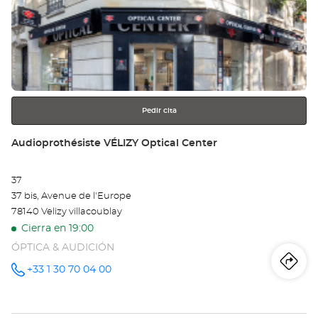
Pulse
Au
ENTER
-
para
obtener
ÉC
más
información
-
5È
Pedir cita
Opt
Tienda:
Audioprothésiste VÉLIZY Optical Center
Ce
37
37 bis, Avenue de l'Europe
78140 Velizy villacoublay
Cierra en 19:00
ÓPTICA & AUDICIÓN
Iti
a
+33 1 30 70 04 00
número
de
teléfono
la