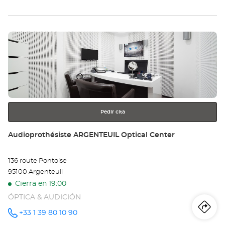
teléfono
la
tie
Pulse
Au
ENTER
MO
para
obtener
Opt
más
información
Ce
Pedir cita
Tienda:
Audioprothésiste ARGENTEUIL Optical Center
136 route Pontoise
95100 Argenteuil
Cierra en 19:00
ÓPTICA & AUDICIÓN
Iti
a
+33 1 39 80 10 90
número
de