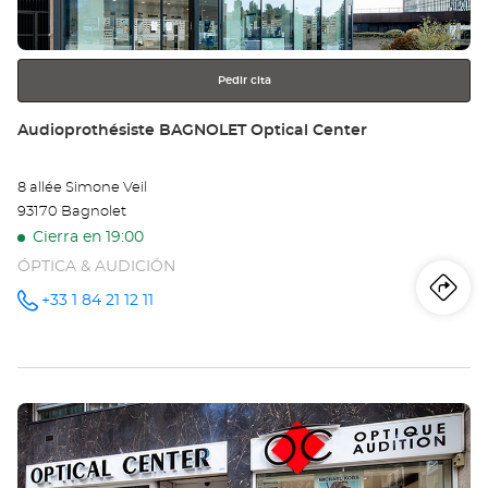
más
información
Pedir cita
Tienda:
Audioprothésiste BAGNOLET Optical Center
8 allée Simone Veil
93170 Bagnolet
Cierra en 19:00
ÓPTICA & AUDICIÓN
Iti
a
+33 1 84 21 12 11
número
de
teléfono
la
tie
Pulse
Au
ENTER
BA
para
obtener