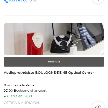
Iti
a
+33 1 43 08 10 00
número
de
teléfono
la
tie
Pulse
Au
ENTER
LE
para
obtener
RA
más
información
Opt
Ce
Pedir cita
Tienda:
Audioprothésiste BOULOGNE-REINE Optical Center
83 route de la Reine
92100 Boulogne billancourt
Cierra en 19:00
ÓPTICA & AUDICIÓN