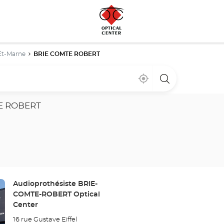
Et-Marne
BRIE COMTE ROBERT
Cerca
,
una
de
encontrar
tienda
mi
una
Optical
ubicación
tienda
Center
E ROBERT
Optical
Center
Tienda:
Audioprothésiste BRIE-
COMTE-ROBERT Optical
Center
16 rue Gustave Eiffel