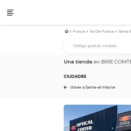
Menú
Inicio
France
Île-De-France
Seine-
Código
postal,
ciudad...
Una tienda
en BRIE COMT
CIUDADES
Volver a Seine-et-Marne
Pulse
ENTER
para
obtener