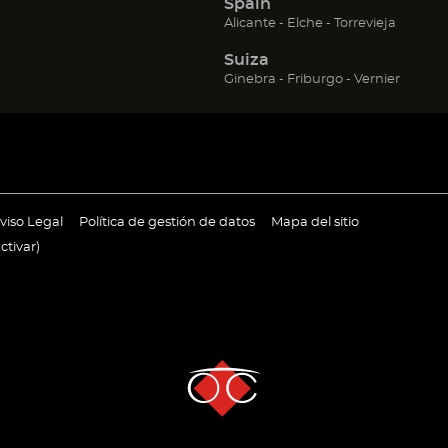
Spain
(Abrir
(Abrir
(Abrir
Alicante
Elche
Torrevieja
en
en
en
Suiza
una
una
una
nueva
nueva
nueva
(Abrir
(Abrir
(Abrir
Ginebra
Friburgo
Vernier
ventana)
ventana)
ventana
en
en
en
una
una
una
nueva
nueva
nueva
ventana)
ventana)
ventan
ir
(Abrir
(Abrir
viso Legal
Política de gestión de datos
Mapa del sitio
en
en
ctivar
)
una
una
va
nueva
nueva
tana)
ventana)
ventana)
Opciones