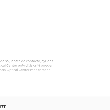
de sol, lentes de contacto, ayudas
ptical Center en% division% pueden
ienda Optical Center más cercana:
ERT