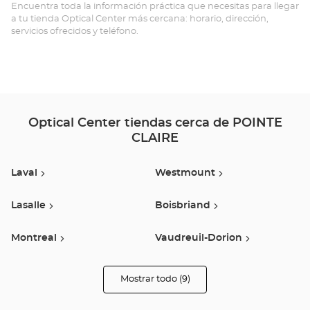
PO
Encuentra toda la información práctica que necesitas para llegar
a tu tienda Optical Center más cercana: horario, dirección,
CL
servicios ofrecidos y teléfono.
CE
TE
Optical Center tiendas cerca de POINTE
CLAIRE
Laval
Westmount
Lasalle
Boisbriand
Montreal
Vaudreuil-Dorion
Montréal Nord
Saint-Leonard
Mostrar todo (9)
tiendas
Optical
Center
Saint-Jean-Sur-Richelieu
Audioprothésiste