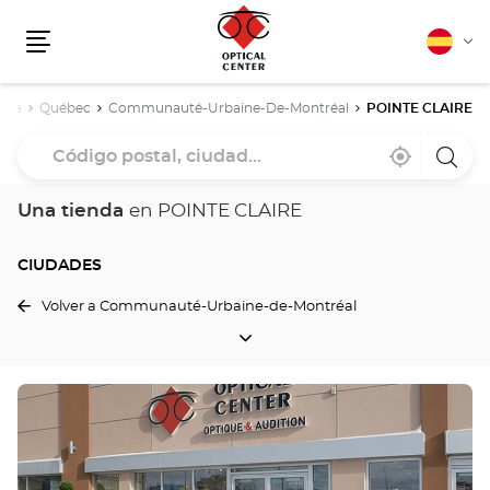
Español
Cam
Menú
idio
ada
Québec
Communauté-Urbaine-De-Montréal
POINTE CLAIRE
Código
Cerca
,
una
postal,
de
encontrar
tiend
mi
una
Optica
ciudad...
ubicación
tienda
Cente
Una tienda
en POINTE CLAIRE
Optical
Center
CIUDADES
Volver a Communauté-Urbaine-de-Montréal
CIUDADES
Pulse
ENTER
para
obtener