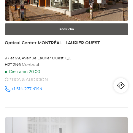
obtener
MO
más
información
NO
Pedir cita
Tienda:
Optical Center MONTRÉAL - LAURIER OUEST
97 et 99, Avenue Laurier Ouest, QC
H2T 2N6 Montreal
Cierra en 20:00
ÓPTICA & AUDICIÓN
Iti
a
+1 514-277-4144
número
de
teléfono
la
tie
Pulse
Opt
ENTER