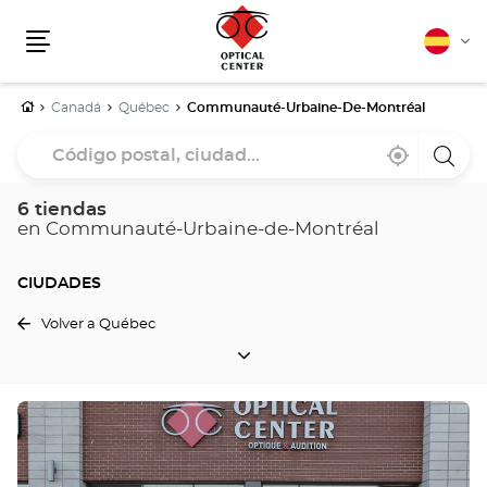
Español
Cam
Menú
idio
Inicio
Canadá
Québec
Communauté-Urbaine-De-Montréal
Código
Cerca
,
una
postal,
de
encontrar
tiend
mi
una
Optica
ciudad...
ubicación
tienda
Cente
6 tiendas
Optical
en Communauté-Urbaine-de-Montréal
Center
CIUDADES
Volver a Québec
CIUDADES
Pulse
ENTER
para
obtener