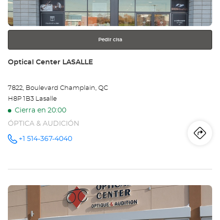
más
información
Pedir cita
Tienda:
Optical Center LASALLE
7822, Boulevard Champlain, QC
H8P 1B3 Lasalle
Cierra en 20:00
ÓPTICA & AUDICIÓN
Iti
a
+1 514-367-4040
número
de
teléfono
la
tie
Pulse
Opt
ENTER
Ce
para