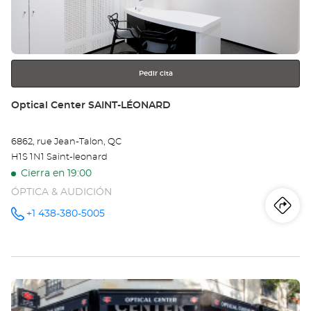
Ce
para
obtener
MO
más
información
-
LA
Pedir cita
OU
Tienda:
Optical Center SAINT-LÉONARD
6862, rue Jean-Talon, QC
H1S 1N1 Saint-leonard
Cierra en 19:00
ÓPTICA & AUDICIÓN
Iti
a
+1 438-380-5005
número
de
teléfono
la
tie
Pulse
Opt
ENTER