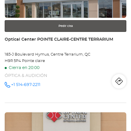
obtener
LA
más
información
Pedir cita
Tienda:
Optical Center POINTE CLAIRE-CENTRE TERRARIUM
183-J Boulevard Hymus, Centre Terrarium, QC
H9R 5P4 Pointe claire
Cierra en 20:00
ÓPTICA & AUDICIÓN
Iti
a
+1 514-697-2211
número
de
teléfono
la
tie
Pulse
Opt
ENTER
Ce
para