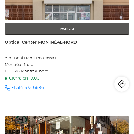
obtener
PO
más
información
CL
CE
Pedir cita
TE
Tienda:
Optical Center MONTRÉAL-NORD
6182 Boul Henri-Bourassa E
Montréal-Nord
H1G 5X3 Montréal nord
Cierra en 19:00
Iti
a
+1 514-373-6696
número
de
teléfono
la
tie
Pulse
Opt
ENTER
Ce
para