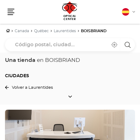
Español
Cam
Menú
idio
Inicio
Canada
Québec
Laurentides
BOISBRIAND
Código
Cerca
,
una
postal,
de
encontrar
tiend
mi
una
Optica
ciudad...
ubicación
tienda
Cente
Una tienda
en BOISBRIAND
Optical
Center
CIUDADES
Volver a Laurentides
CIUDADES
Pulse
ENTER
para
obtener