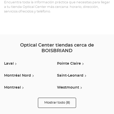
BO
Encuentra toda la información práctica que necesitas para llegar
a tu tienda Optical Center más cercana: horario, dirección,
servicios ofrecidos y teléfono.
Optical Center tiendas cerca de
BOISBRIAND
Laval
Pointe Claire
Montréal Nord
Saint-Leonard
Montreal
Westmount
Lasalle
Vaudreuil-Dorion
Mostrar todo (8)
tiendas
Optical
Center
Audioprothésiste