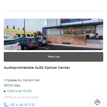
de
teléfono
la
tie
Pulse
Au
ENTER
-
para
obtener
SA
más
información
JE
DE
Pedir cita
VE
Tienda:
Audioprothésiste ALES Optical Center
-
Impasse du Gardonnet
Opt
30100 Ales
Ce
Cierra en 19:00
ÓPTICA & AUDICIÓN
Iti
a
+33 4 48 15 11 51
número