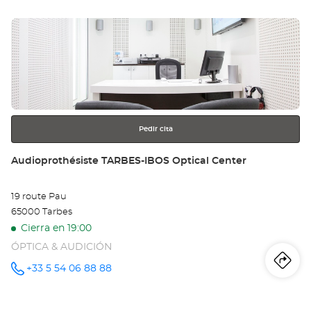
tie
Pulse
Au
ENTER
CL
para
obtener
L'
más
información
Opt
Ce
Pedir cita
Tienda:
Audioprothésiste TARBES-IBOS Optical Center
19 route Pau
65000 Tarbes
Cierra en 19:00
ÓPTICA & AUDICIÓN
Iti
a
+33 5 54 06 88 88
número
de
teléfono
la