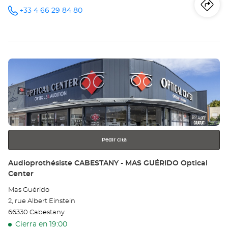
Iti
a
+33 4 66 29 84 80
número
de
teléfono
la
tie
Pulse
Au
ENTER
NÎ
para
obtener
Opt
más
información
Ce
Pedir cita
Tienda:
Audioprothésiste CABESTANY - MAS GUÉRIDO Optical
Center
Mas Guérido
2, rue Albert Einstein
66330 Cabestany
Cierra en 19:00