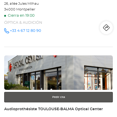
26, allée Jules Milhau
34000 Montpellier
Cierra en 19:00
ÓPTICA & AUDICIÓN
Iti
a
+33 4 67 12 80 90
número
de
teléfono
la
tie
Pulse
Au
ENTER
MO
para
obtener
Opt
más
información
Ce
Pedir cita
Tienda:
Audioprothésiste TOULOUSE-BALMA Optical Center