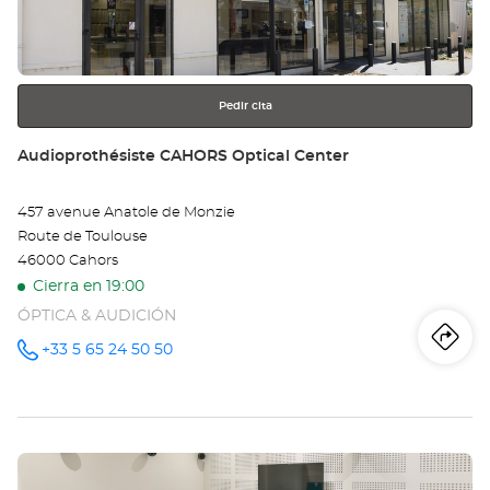
obtener
CE
más
información
VI
Opt
Pedir cita
Ce
Tienda:
Audioprothésiste CAHORS Optical Center
457 avenue Anatole de Monzie
Route de Toulouse
46000 Cahors
Cierra en 19:00
ÓPTICA & AUDICIÓN
Iti
a
+33 5 65 24 50 50
número
de
teléfono
la
tie
Pulse
Au
ENTER