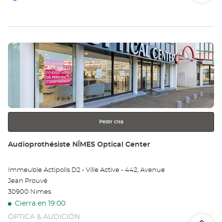
de
teléfono
la
tie
Pulse
Au
ENTER
AL
para
obtener
Opt
más
información
Ce
Pedir cita
Tienda:
Audioprothésiste NÎMES Optical Center
Immeuble Actipolis D2 - Ville Active - 442, Avenue
Jean Prouvé
30900 Nimes
Cierra en 19:00
ÓPTICA & AUDICIÓN