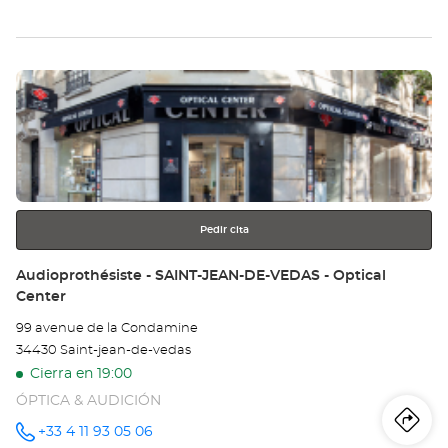
teléfono
la
tie
Pulse
Au
ENTER
CA
para
obtener
Opt
más
información
Ce
Pedir cita
Tienda:
Audioprothésiste - SAINT-JEAN-DE-VEDAS - Optical
Center
99 avenue de la Condamine
34430 Saint-jean-de-vedas
Cierra en 19:00
ÓPTICA & AUDICIÓN
Iti
a
+33 4 11 93 05 06
número