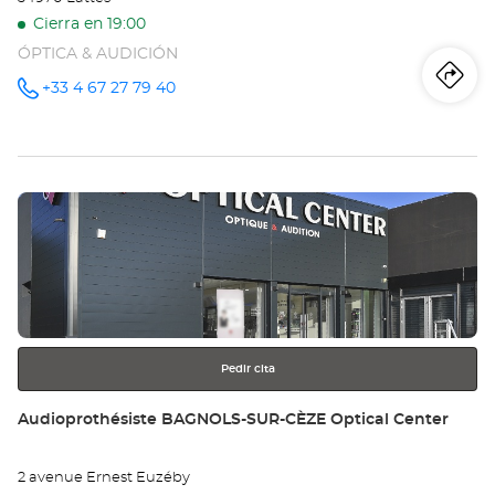
Cierra en 19:00
ÓPTICA & AUDICIÓN
Iti
a
+33 4 67 27 79 40
número
de
teléfono
la
tie
Pulse
Au
ENTER
LA
para
obtener
Opt
más
información
Ce
Pedir cita
Tienda:
Audioprothésiste BAGNOLS-SUR-CÈZE Optical Center
2 avenue Ernest Euzéby