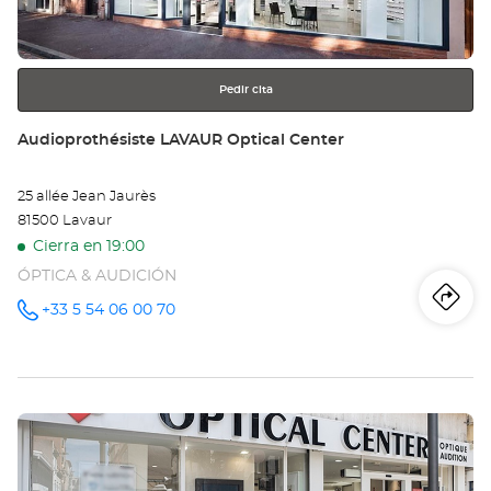
Opt
más
información
Ce
Pedir cita
Tienda:
Audioprothésiste LAVAUR Optical Center
25 allée Jean Jaurès
81500 Lavaur
Cierra en 19:00
ÓPTICA & AUDICIÓN
Iti
a
+33 5 54 06 00 70
número
de
teléfono
la
tie
Pulse
Au
ENTER
LA
para