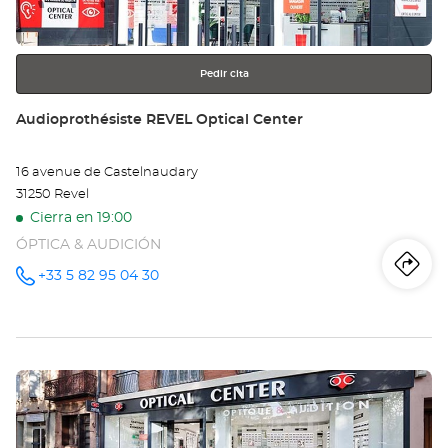
más
información
Pedir cita
Tienda:
Audioprothésiste REVEL Optical Center
16 avenue de Castelnaudary
31250 Revel
Cierra en 19:00
ÓPTICA & AUDICIÓN
Iti
a
+33 5 82 95 04 30
número
de
teléfono
la
tie
Pulse
Au
ENTER
RE
para
obtener