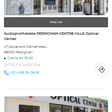
obtener
Opt
más
información
Ce
Pedir cita
Tienda:
Audioprothésiste PERPIGNAN-CENTRE-VILLE Optical
Center
47 boulevard Clemenceau
66000 Perpignan
Cierra en 19:00
ÓPTICA & AUDICIÓN
Iti
a
+33 4 68 34 06 81
número
de
teléfono
la
tie
Pulse
Au
ENTER
PE
para