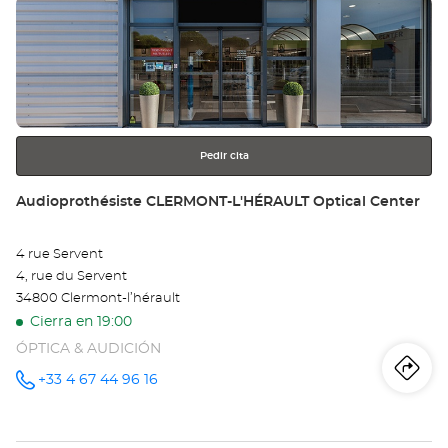
Pulse
Au
ENTER
CO
para
obtener
Opt
más
información
Ce
Pedir cita
Tienda:
Audioprothésiste CLERMONT-L'HÉRAULT Optical Center
4 rue Servent
4, rue du Servent
34800 Clermont-l’hérault
Cierra en 19:00
ÓPTICA & AUDICIÓN
Iti
a
+33 4 67 44 96 16
número
de
teléfono
la