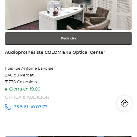
CA
para
obtener
Opt
más
información
Ce
Pedir cita
Tienda:
Audioprothésiste COLOMIERS Optical Center
1 bis rue Antoine Lavoisier
ZAC du Perget
31770 Colomiers
Cierra en 19:00
ÓPTICA & AUDICIÓN
Iti
a
+33 5 61 40 07 77
número
de
teléfono
la
tie