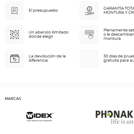
GARANTÍA TOT
El presupuesto
MONTURA Y CR
Plenamente sat
Un abanico ilimitado
o le descambia
donde elegir
montura
La devolución de la
30 días de pru
diferencia
gratuita para a
MARCAS