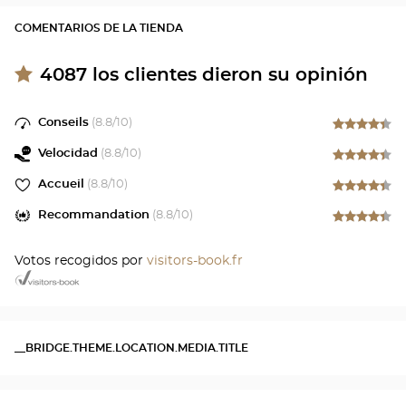
COMENTARIOS DE LA TIENDA
4087
los clientes dieron su opinión
Conseils
(
8.8
/10)
Velocidad
(
8.8
/10)
Accueil
(
8.8
/10)
Recommandation
(
8.8
/10)
Votos recogidos por
visitors-book.fr
__BRIDGE.THEME.LOCATION.MEDIA.TITLE