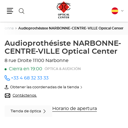
Buscar
Español
Cam
Menú
idio
arbonne
Audioprothésiste NARBONNE-CENTRE-VILLE Optical Center
Audioprothésiste NARBONNE-
CENTRE-VILLE Optical Center
8 rue Droite
11100 Narbonne
Cierra en 19:00
ÓPTICA & AUDICIÓN
+33 4 68 32 33 33
número
de
Obtener las coordenadas de la tienda
teléfono
de
Audioprothésiste
Contáctenos.
NARBONNE-
CENTRE-
VILLE
Horario de apertura
Tienda de óptica
Optical
Center