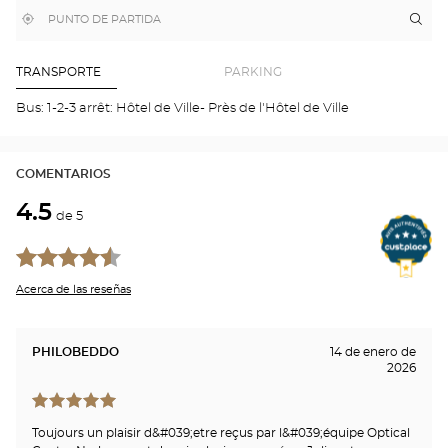
DE
,
Cerca
Itin
a
GOOGLE
encontrar
de
la
una
mi
tie
tienda
ubicación
Optical
Aud
TRANSPORTE
PARKING
Center
NA
CEN
Bus: 1-2-3 arrêt: Hôtel de Ville- Près de l'Hôtel de Ville
VIL
Opti
Cen
COMENTARIOS
4.5
de 5
Acerca de las reseñas
PHILOBEDDO
14 de enero de
2026
Toujours un plaisir d&#039;etre reçus par l&#039;équipe Optical