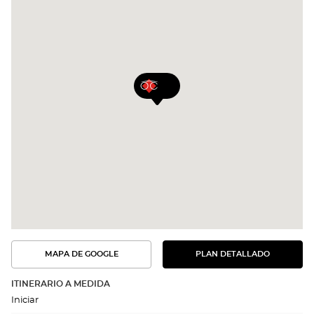
MAPA DE GOOGLE
PLAN DETALLADO
VER
VER
EL
LA
PLAN
RUTA
DETALLADO
ITINERARIO A MEDIDA
EN
Iniciar
EL
MAPA