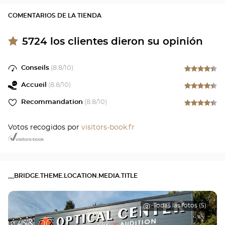
COMENTARIOS DE LA TIENDA
5724
los clientes dieron su opinión
Conseils
(
8.8
/10)
Accueil
(
8.8
/10)
Recommandation
(
8.8
/10)
Votos recogidos por
visitors-book.fr
__BRIDGE.THEME.LOCATION.MEDIA.TITLE
Todas las fotos (5)