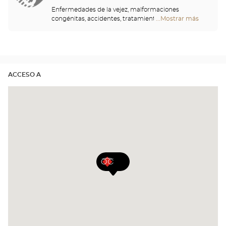
y de acompañarle en su proceso de adaptación.
Enfermedades de la vejez, malformaciones
Lentillas diarias, mensuales o incluso anuales,
congénitas, accidentes, tratamientos de larga
...Mostrar más
tiendas
¡venga a descubrir las lentes de contacto perfectas
duración… Cualquiera puede verse afectado por la
Optical
para sus ojos!
baja visión. Por esta razón, presentamos con
Center
nuestro socio Eschenbach toda una gama de
Audioprothésiste
ayudas visuales, lupas y ampliadores de vídeo para
optimizar su capacidad visual y simplificar sus
actividades cotidianas.
ACCESO A