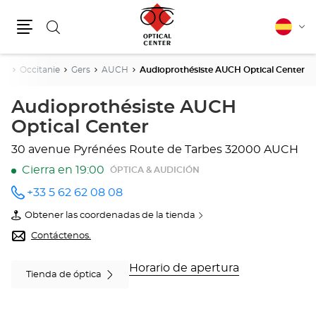
Buscar
Español
Cam
Menú
idio
ia
Occitanie
Gers
AUCH
Audioprothésiste AUCH Optical Center
Audioprothésiste AUCH
Optical Center
30 avenue Pyrénées
Route de Tarbes
32000 AUCH
Cierra en 19:00
ÓPTICA & AUDICIÓN
+33 5 62 62 08 08
número
de
Obtener las coordenadas de la tienda
teléfono
de
Audioprothésiste
Contáctenos.
AUCH
Optical
Center
Horario de apertura
Tienda de óptica