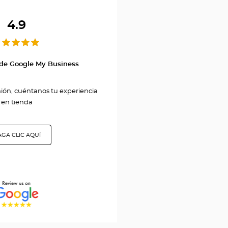
Center
GENÈVE
4.9
COUTANCE
 de Google My Business
nión, cuéntanos tu experiencia
en tienda
GA CLIC AQUÍ