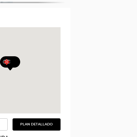
PLAN DETALLADO
VER
EL
PLAN
DETALLADO