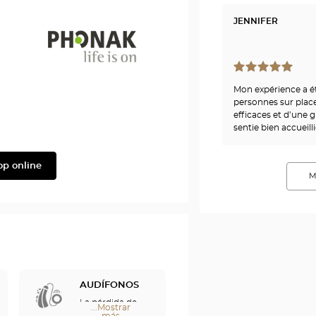
JENNIFER
Mon expérience a ét
Phonak
personnes sur place
efficaces et d’une g
sentie bien accueil
op online
M
AUDÍFONOS
La pérdida de
...Mostrar
audición le