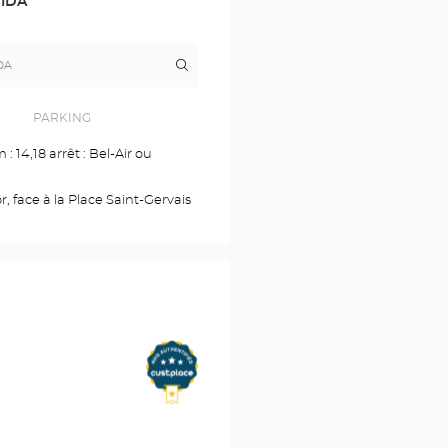
DIDA
Itinerario
a
la
tienda
Optical
PARKING
Center
GENÈVE
 : 14,18 arrêt : Bel-Air ou
-
COUTANCE
, face à la Place Saint-Gervais