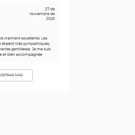
27 de
noviembre de
2025
é vraiment excellente. Les
 étaient très sympathiques,
rande gentillesse. Je me suis
lie et bien accompagnée
OSTRAR MÁS