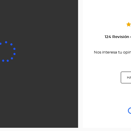
-
124 Revisión
Nos interesa tu opi
HA