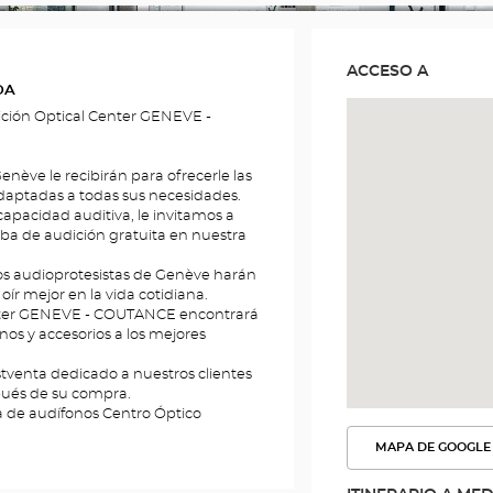
ITLE
ACCESO A
DA
ición Optical Center GENEVE -
nève le recibirán para ofrecerle las
adaptadas a todas sus necesidades.
capacidad auditiva, le invitamos a
a de audición gratuita en nuestra
ros audioprotesistas de Genève harán
oír mejor en la vida cotidiana.
enter GENEVE - COUTANCE encontrará
s y accesorios a los mejores
tventa dedicado a nuestros clientes
pués de su compra.
 de audífonos Centro Óptico
MAPA DE GOOGLE
VER
LA
RUTA