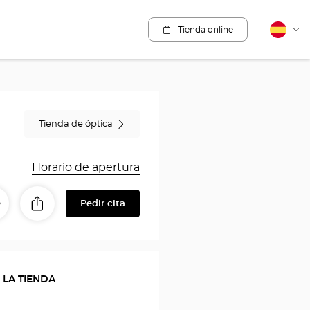
Tienda online
Español
Cam
idio
Tienda de óptica
Horario de apertura
Pedir cita
Compartir
tinerario
a
con
a
mis
seres
tienda
queridos
 LA TIENDA
Optical