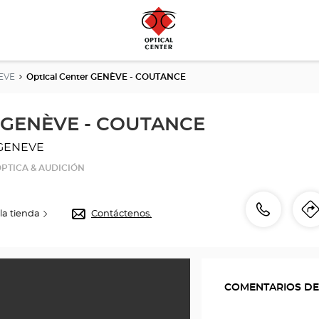
EVE
Optical Center GENÈVE - COUTANCE
r GENÈVE - COUTANCE
 GENEVE
PTICA & AUDICIÓN
número
Llamar
la tienda
Contáctenos.
I
de
l
teléfono
COMENTARIOS DE