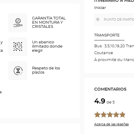
ITINERARIO A ME
EN
EL
Iniciar
MAPA
DE
GARANTÍA TOTAL
,
Cerca
GOOGLE
EN MONTURA Y
encontrar
de
CRISTALES
una
mi
tienda
ubicación
Optical
TRANSPORTE
Center
 y
Un abanico
Bus : 3,5,10,19,20 Tram
ilimitado donde
ta
elegir
Coutance
À proximité du Manor
Respeto de los
plazos
COMENTARIOS
a
4.9
de 5
Acerca de las reseñas