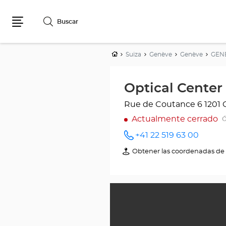
Buscar
Menú
Inicio
Suiza
Genève
Genève
GEN
Optical Cente
Rue de Coutance 6
1201
Actualmente cerrado
Ó
+41 22 519 63 00
número
de
Obtener las coordenadas de 
de
teléfono
Optical
Center
GENÈVE
-
COUTANCE