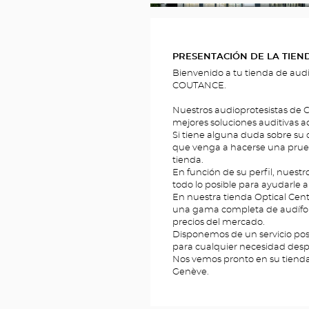
__BRIDGE.THEME.LOCATION.MEDIA.T
PRESENTACIÓN DE LA TIEN
Bienvenido a tu tienda de aud
COUTANCE.
Nuestros audioprotesistas de Ge
mejores soluciones auditivas 
Si tiene alguna duda sobre su 
que venga a hacerse una prueb
tienda.
En función de su perfil, nuest
todo lo posible para ayudarle a 
En nuestra tienda Optical C
una gama completa de audífono
precios del mercado.
Disponemos de un servicio pos
para cualquier necesidad des
Nos vemos pronto en su tienda
Genève.