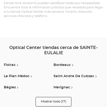
Center en% division% pueden satisfacer todas sus necesidades.
EU
Encuentra toda la información práctica que necesitas para llegar
a tu tienda Optical Center más cercana: horario, dirección,
Opt
servicios ofrecidos y teléfono.
Ce
Optical Center tiendas cerca de SAINTE-
EULALIE
Floirac
Bordeaux
Le Pian Médoc
Saint Andre De Cubzac
Bègles
Merignac
Villenave D'ornon
Saint Medard En Jalles
Mostrar todo (17)
tiendas
Optical