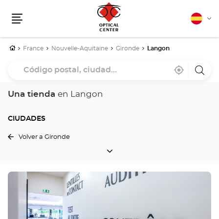
Español
Cam
Menú
idio
Inicio
France
Nouvelle-Aquitaine
Gironde
Langon
Código
Cerca
,
una
postal,
de
encontrar
tiend
mi
una
Optica
ciudad...
ubicación
tienda
Cente
Una tienda
en Langon
Optical
Center
CIUDADES
Volver a Gironde
CIUDADES
Pulse
ENTER
para
obtener