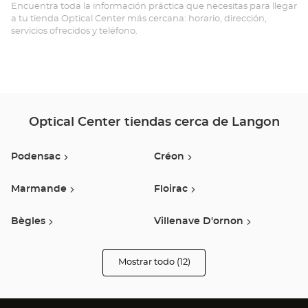
Opt
Encuentra toda la información práctica que necesitas para llegar
a tu tienda Optical Center más cercana: horario, dirección,
Ce
servicios ofrecidos y teléfono.
Optical Center tiendas cerca de Langon
Podensac
Créon
Marmande
Floirac
Bègles
Villenave D'ornon
Libourne
Pessac
Mostrar todo (12)
tiendas
Optical
Center
Bordeaux
Sainte-Eulalie
Audioprothésiste