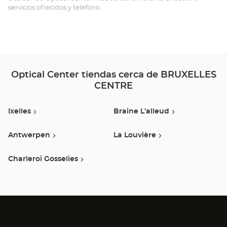
RU
servicios ofrecidos y teléfono.
RO
/
BR
KO
Optical Center tiendas cerca de BRUXELLES
CENTRE
Ixelles
Braine L'alleud
Antwerpen
La Louvière
Charleroi Gosselies