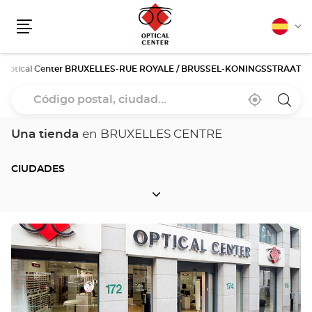
Español
Cam
Menú
idio
Optical Center BRUXELLES-RUE ROYALE / BRUSSEL-KONINGSSTRAAT
Código
Cerca
,
una
postal,
de
encontrar
tiend
mi
una
Optica
ciudad...
ubicación
tienda
Cente
Una tienda
en BRUXELLES CENTRE
Optical
Center
CIUDADES
CIUDADES
Pulse
ENTER
para
obtener
más
información