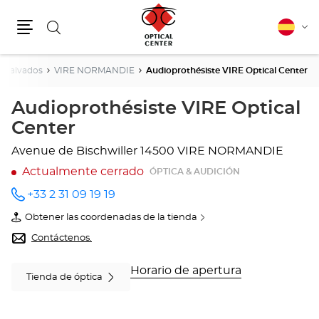
Buscar
Español
Cam
Menú
idio
Calvados
VIRE NORMANDIE
Audioprothésiste VIRE Optical Center
Audioprothésiste VIRE Optical
Center
Avenue de Bischwiller
14500 VIRE NORMANDIE
Actualmente cerrado
ÓPTICA & AUDICIÓN
+33 2 31 09 19 19
número
de
Obtener las coordenadas de la tienda
teléfono
de
Audioprothésiste
Contáctenos.
VIRE
Optical
Center
Horario de apertura
Tienda de óptica