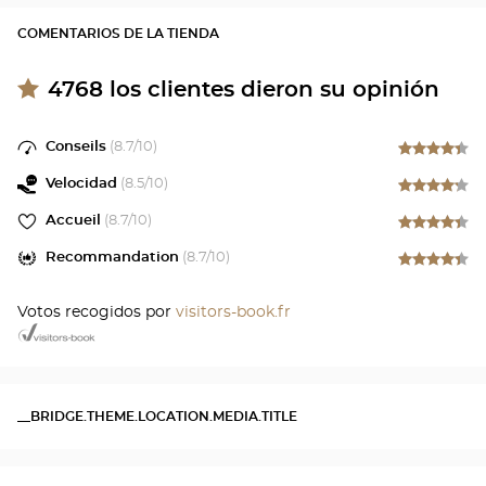
COMENTARIOS DE LA TIENDA
4768
los clientes dieron su opinión
Conseils
(
8.7
/10)
Velocidad
(
8.5
/10)
Accueil
(
8.7
/10)
Recommandation
(
8.7
/10)
Votos recogidos por
visitors-book.fr
__BRIDGE.THEME.LOCATION.MEDIA.TITLE