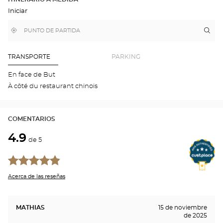
EN
Iniciar
EL
MAPA
DE
,
Cerca
Itin
a
GOOGLE
encontrar
de
la
una
mi
tie
tienda
ubicación
Optical
Aud
TRANSPORTE
PARKING
Center
VIR
Opti
En face de But
Cen
À côté du restaurant chinois
COMENTARIOS
4.9
de 5
Acerca de las reseñas
MATHIAS
15 de noviembre
de 2025