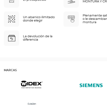
MONTURA Y CR
Plenamente sat
Un abanico ilimitado
o le descambia
donde elegir
montura
La devolución de la
diferencia
MARCAS
Widex
Siemens