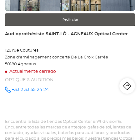
más
información
Pedir cita
Tienda:
Audioprothésiste SAINT-LÔ - AGNEAUX Optical Center
126 rue Coutures
Zone d'aménagement concerté De La Croix Carrée
50180 Agneaux
Actualmente cerrado
OPTIQUE & AUDITION
Iti
a
+33 2 33 55 24 24
número
de
teléfono
la
tie
Encuentra la lista de tiendas Optical Center en% division%.
Au
Encuentre todas las marcas de anteojos, gafas de sol, lentes de
contacto, ayudas visuales, baterías para audífonos y productos
SA
para el cuidado a los precios más bajos: nuestras tiendas Optical