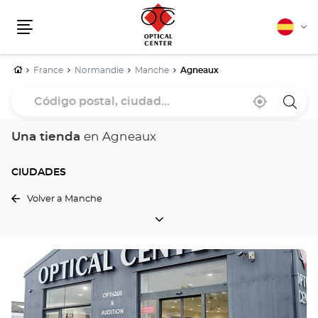
Español
Cam
Menú
idio
Inicio
France
Normandie
Manche
Agneaux
Código
Cerca
,
una
postal,
de
encontrar
tiend
mi
una
Optica
ciudad...
ubicación
tienda
Cente
Una tienda
en Agneaux
Optical
Center
CIUDADES
Volver a Manche
CIUDADES
Pulse
ENTER
para
obtener