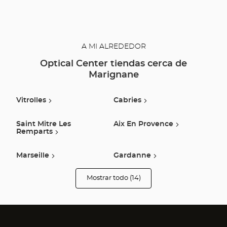
A MI ALREDEDOR
Optical Center tiendas cerca de
Marignane
Vitrolles
Cabries
Saint Mitre Les
Aix En Provence
Remparts
Marseille
Gardanne
Mostrar todo (14)
Marseille 13e
Saint-Cannat
tiendas
Arrondissement
Optical
Center
Audioprothésiste
Istres
Salon De Provence