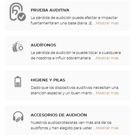
PRUEBA AUDITIVA
La pérdida de audición puede afectar e impactar
fuertemente en una base diaria. ¡Es por eso que le
...Mostrar más
tiendas
ofrecemos una evaluación auditiva gratuita para
Optical
controlar su audición! Esta prueba auditiva le
Center
permitirá identificar una posible pérdida de
Audioprothésiste
audición, lo que resulta en sonidos incómodos o
AUDÍFONOS
inconscientes, o un malentendido de las palabras
La pérdida de audición le puede tocar a cualquiera
que se escuchan.
de nosotros e influir sobremanera en la actividad
...Mostrar más
tiendas
diaria más anodina. Por eso, hemos decidido
Optical
encargarnos del cuidado de su audición y le
Center
proponemos un chequeo auditivo gratuito, así
Audioprothésiste
como servicios y consejos de calidad por parte de
HIGIENE Y PILAS
profesionales de la audición. Nuestros especialistas
Dado que los dispositivos auditivos necesitan una
en audición y audioprotesistas están a su
atención especial y un buen mantenimiento, podrá
...Mostrar más
tiendas
disposición para ayudarle a elegir el audífono que
encontrar en su tienda pilas y una multitud de
Optical
mejor se adapte a sus necesidades.
soluciones de limpieza para su audífono.
Center
Audioprothésiste
ACCESORIOS DE AUDICIÓN
Nuestros audioprotesistas van más allá de los
audífonos y han elegido para usted un gran
...Mostrar más
tiendas
repertorio de cascos, telemandos, teléfonos,