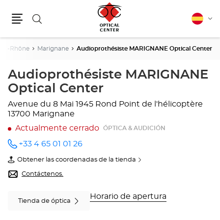
Buscar
Español
Cam
Menú
idio
Du-Rhône
Marignane
Audioprothésiste MARIGNANE Optical Center
Audioprothésiste MARIGNANE
Optical Center
Avenue du 8 Mai 1945
Rond Point de l'hélicoptère
13700 Marignane
Actualmente cerrado
ÓPTICA & AUDICIÓN
+33 4 65 01 01 26
número
de
Obtener las coordenadas de la tienda
teléfono
de
Audioprothésiste
Contáctenos.
MARIGNANE
Optical
Center
Horario de apertura
Tienda de óptica