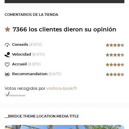
COMENTARIOS DE LA TIENDA
7366
los clientes dieron su opinión
Conseils
(
8.9
/10)
Velocidad
(
8.9
/10)
Accueil
(
8.9
/10)
Recommandation
(
8.9
/10)
Votos recogidos por
visitors-book.fr
__BRIDGE.THEME.LOCATION.MEDIA.TITLE