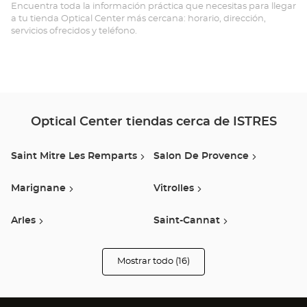
Ce
Encuentra toda la información práctica que necesitas para llegar
a tu tienda Optical Center más cercana: horario, dirección,
servicios ofrecidos y teléfono.
Optical Center tiendas cerca de ISTRES
Saint Mitre Les Remparts
Salon De Provence
Marignane
Vitrolles
Arles
Saint-Cannat
Cabries
Aix En Provence
Mostrar todo (16)
tiendas
Optical
Center
Cavaillon
Gardanne
Audioprothésiste