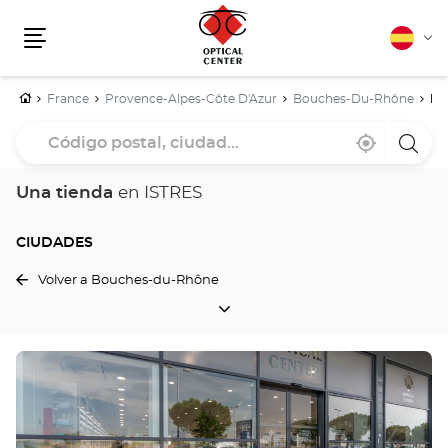
Español
Cam
Menú
idio
Inicio
France
Provence-Alpes-Côte D'Azur
Bouches-Du-Rhône
IS
Código
Cerca
,
una
postal,
de
encontrar
tiend
mi
una
Optica
ciudad...
ubicación
tienda
Cente
Una tienda
en ISTRES
Optical
Center
CIUDADES
Volver a Bouches-du-Rhône
CIUDADES
Pulse
ENTER
para
obtener