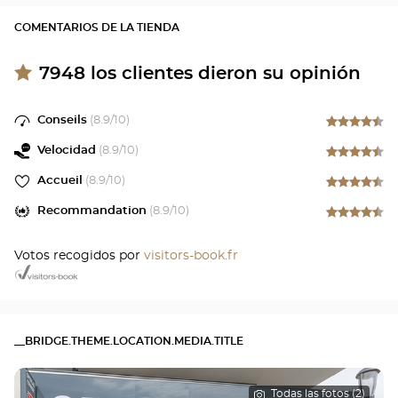
COMENTARIOS DE LA TIENDA
7948
los clientes dieron su opinión
Conseils
(
8.9
/10)
Velocidad
(
8.9
/10)
Accueil
(
8.9
/10)
Recommandation
(
8.9
/10)
Votos recogidos por
visitors-book.fr
__BRIDGE.THEME.LOCATION.MEDIA.TITLE
Todas las fotos (2)