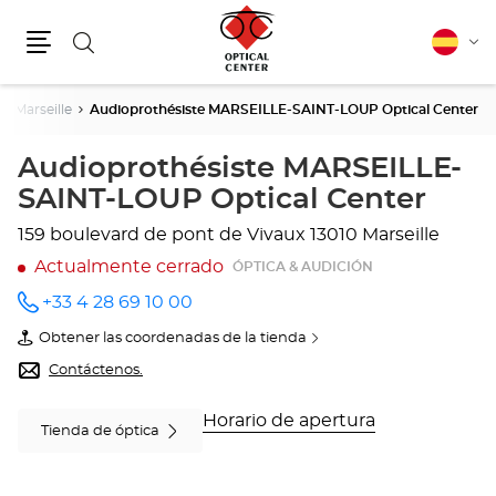
Buscar
Español
Cam
Menú
idio
Marseille
Audioprothésiste MARSEILLE-SAINT-LOUP Optical Center
Audioprothésiste MARSEILLE-
SAINT-LOUP Optical Center
159 boulevard de pont de Vivaux
13010 Marseille
Actualmente cerrado
ÓPTICA & AUDICIÓN
+33 4 28 69 10 00
número
de
Obtener las coordenadas de la tienda
teléfono
de
Audioprothésiste
Contáctenos.
MARSEILLE-
SAINT-
LOUP
Horario de apertura
Tienda de óptica
Optical
Center