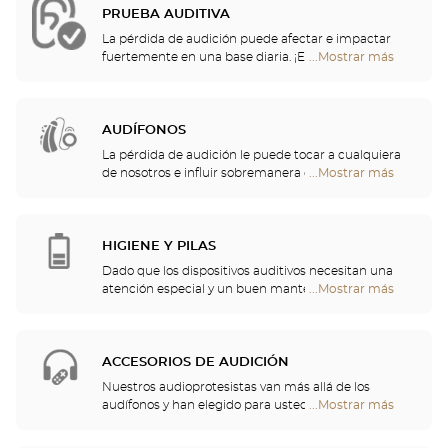
PRUEBA AUDITIVA
La pérdida de audición puede afectar e impactar
fuertemente en una base diaria. ¡Es por eso que le
...Mostrar más
tiendas
ofrecemos una evaluación auditiva gratuita para
Optical
controlar su audición! Esta prueba auditiva le
Center
permitirá identificar una posible pérdida de
Audioprothésiste
audición, lo que resulta en sonidos incómodos o
AUDÍFONOS
inconscientes, o un malentendido de las palabras
La pérdida de audición le puede tocar a cualquiera
que se escuchan.
de nosotros e influir sobremanera en la actividad
...Mostrar más
tiendas
diaria más anodina. Por eso, hemos decidido
Optical
encargarnos del cuidado de su audición y le
Center
proponemos un chequeo auditivo gratuito, así
Audioprothésiste
como servicios y consejos de calidad por parte de
HIGIENE Y PILAS
profesionales de la audición. Nuestros especialistas
Dado que los dispositivos auditivos necesitan una
en audición y audioprotesistas están a su
atención especial y un buen mantenimiento, podrá
...Mostrar más
tiendas
disposición para ayudarle a elegir el audífono que
encontrar en su tienda pilas y una multitud de
Optical
mejor se adapte a sus necesidades.
soluciones de limpieza para su audífono.
Center
Audioprothésiste
ACCESORIOS DE AUDICIÓN
Nuestros audioprotesistas van más allá de los
audífonos y han elegido para usted un gran
...Mostrar más
tiendas
repertorio de cascos, telemandos, teléfonos,
Optical
despertadores, cargadores y otros accesorios para