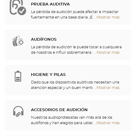
PRUEBA AUDITIVA
La pérdida de audición puede afectar e impactar
fuertemente en una base diaria. ¡Es por eso que le
...Mostrar más
tiendas
ofrecemos una evaluación auditiva gratuita para
Optical
controlar su audición! Esta prueba auditiva le
Center
permitirá identificar una posible pérdida de
Audioprothésiste
audición, lo que resulta en sonidos incómodos o
AUDÍFONOS
inconscientes, o un malentendido de las palabras
La pérdida de audición le puede tocar a cualquiera
que se escuchan.
de nosotros e influir sobremanera en la actividad
...Mostrar más
tiendas
diaria más anodina. Por eso, hemos decidido
Optical
encargarnos del cuidado de su audición y le
Center
proponemos un chequeo auditivo gratuito, así
Audioprothésiste
como servicios y consejos de calidad por parte de
HIGIENE Y PILAS
profesionales de la audición. Nuestros especialistas
Dado que los dispositivos auditivos necesitan una
en audición y audioprotesistas están a su
atención especial y un buen mantenimiento, podrá
...Mostrar más
tiendas
disposición para ayudarle a elegir el audífono que
encontrar en su tienda pilas y una multitud de
Optical
mejor se adapte a sus necesidades.
soluciones de limpieza para su audífono.
Center
Audioprothésiste
ACCESORIOS DE AUDICIÓN
Nuestros audioprotesistas van más allá de los
audífonos y han elegido para usted un gran
...Mostrar más
tiendas
repertorio de cascos, telemandos, teléfonos,
Optical
despertadores, cargadores y otros accesorios para