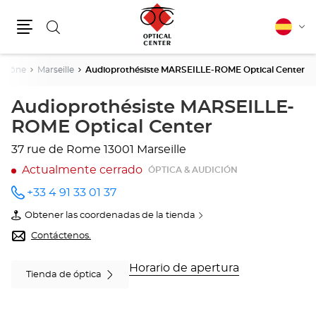
Buscar
Español
Cam
Menú
idio
Rhône
Marseille
Audioprothésiste MARSEILLE-ROME Optical Center
Audioprothésiste MARSEILLE-
ROME Optical Center
37 rue de Rome
13001 Marseille
Actualmente cerrado
ÓPTICA & AUDICIÓN
+33 4 91 33 01 37
número
de
Obtener las coordenadas de la tienda
teléfono
de
Audioprothésiste
Contáctenos.
MARSEILLE-
ROME
Optical
Horario de apertura
Tienda de óptica
Center