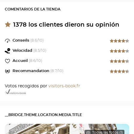
COMENTARIOS DE LA TIENDA
1378
los clientes dieron su opinión
Conseils
(
8.6
/10)
Velocidad
(
8.5
/10)
Accueil
(
8.6
/10)
Recommandation
(
8.7
/10)
Votos recogidos por
visitors-book.fr
__BRIDGE.THEME.LOCATION.MEDIA.TITLE
Todas las fotos (1)