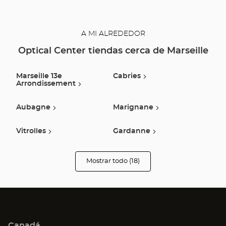
A MI ALREDEDOR
Optical Center tiendas cerca de Marseille
Marseille 13e
Cabries
Arrondissement
Aubagne
Marignane
Vitrolles
Gardanne
Aix En Provence
Trets
Mostrar todo (18)
tiendas
Optical
Center
Saint Mitre Les
Venelles
Audioprothésiste
Remparts
Saint-Cannat
Istres
Canadá