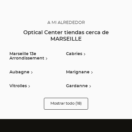
A MI ALREDEDOR
Optical Center tiendas cerca de
MARSEILLE
Marseille 13e
Cabries
Arrondissement
Aubagne
Marignane
Vitrolles
Gardanne
Aix En Provence
Trets
Mostrar todo (18)
tiendas
Optical
Center
Saint Mitre Les
Venelles
Audioprothésiste
Remparts
Saint-Cannat
Ollioules