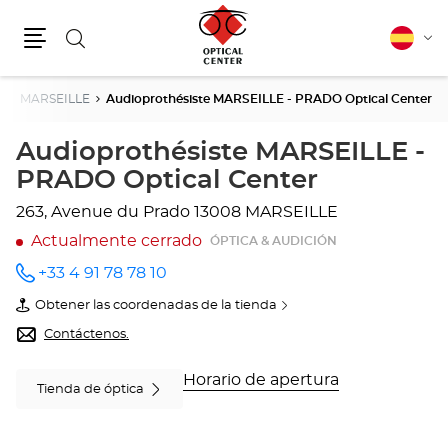
Buscar
Español
Cam
Menú
idio
e
MARSEILLE
Audioprothésiste MARSEILLE - PRADO Optical Center
Audioprothésiste MARSEILLE -
PRADO Optical Center
263, Avenue du Prado
13008 MARSEILLE
Actualmente cerrado
ÓPTICA & AUDICIÓN
+33 4 91 78 78 10
número
de
Obtener las coordenadas de la tienda
teléfono
de
Audioprothésiste
Contáctenos.
MARSEILLE
-
PRADO
Horario de apertura
Tienda de óptica
Optical
Center