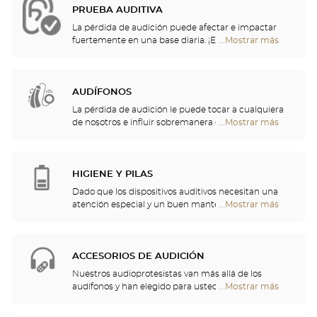
PRUEBA AUDITIVA
La pérdida de audición puede afectar e impactar
fuertemente en una base diaria. ¡Es por eso que le
...Mostrar más
tiendas
ofrecemos una evaluación auditiva gratuita para
Optical
controlar su audición! Esta prueba auditiva le
Center
permitirá identificar una posible pérdida de
Audioprothésiste
audición, lo que resulta en sonidos incómodos o
AUDÍFONOS
inconscientes, o un malentendido de las palabras
La pérdida de audición le puede tocar a cualquiera
que se escuchan.
de nosotros e influir sobremanera en la actividad
...Mostrar más
tiendas
diaria más anodina. Por eso, hemos decidido
Optical
encargarnos del cuidado de su audición y le
Center
proponemos un chequeo auditivo gratuito, así
Audioprothésiste
como servicios y consejos de calidad por parte de
HIGIENE Y PILAS
profesionales de la audición. Nuestros especialistas
Dado que los dispositivos auditivos necesitan una
en audición y audioprotesistas están a su
atención especial y un buen mantenimiento, podrá
...Mostrar más
tiendas
disposición para ayudarle a elegir el audífono que
encontrar en su tienda pilas y una multitud de
Optical
mejor se adapte a sus necesidades.
soluciones de limpieza para su audífono.
Center
Audioprothésiste
ACCESORIOS DE AUDICIÓN
Nuestros audioprotesistas van más allá de los
audífonos y han elegido para usted un gran
...Mostrar más
tiendas
repertorio de cascos, telemandos, teléfonos,
Optical
despertadores, cargadores y otros accesorios para