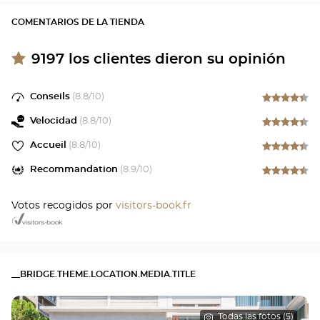
COMENTARIOS DE LA TIENDA
9197
los clientes dieron su opinión
Conseils
(
8.8
/10)
Velocidad
(
8.8
/10)
Accueil
(
8.8
/10)
Recommandation
(
8.9
/10)
Votos recogidos por
visitors-book.fr
__BRIDGE.THEME.LOCATION.MEDIA.TITLE
Todas las fotos (5)