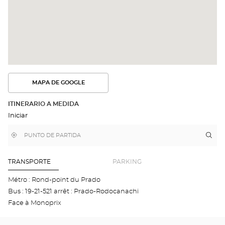
MAPA DE GOOGLE
VER
LA
RUTA
ITINERARIO A MEDIDA
EN
Iniciar
EL
MAPA
DE
,
Cerca
Itin
a
GOOGLE
encontrar
de
la
una
mi
tie
tienda
ubicación
Optical
Aud
TRANSPORTE
PARKING
Center
MAR
-
Métro : Rond-point du Prado
PR
Bus : 19-21-521 arrêt : Prado-Rodocanachi
Opti
Cen
Face à Monoprix