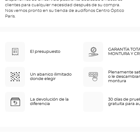
clientes para cualquier necesidad después de su compra.
Nos vemos pronto en su tienda de audífonos Centro Óptico
Paris.
GARANTÍA TOT
El presupuesto
MONTURA Y CR
Plenamente sat
Un abanico ilimitado
o le descambia
donde elegir
montura
La devolución de la
30 días de pru
diferencia
gratuita para a