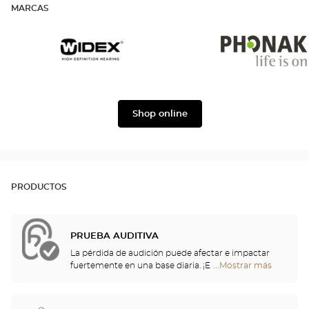
MARCAS
Widex
Phonak
Shop online
PRODUCTOS
PRUEBA AUDITIVA
La pérdida de audición puede afectar e impactar
fuertemente en una base diaria. ¡Es por eso que le
...Mostrar más
tiendas
ofrecemos una evaluación auditiva gratuita para
Optical
controlar su audición! Esta prueba auditiva le
Center
permitirá identificar una posible pérdida de
Audioprothésiste