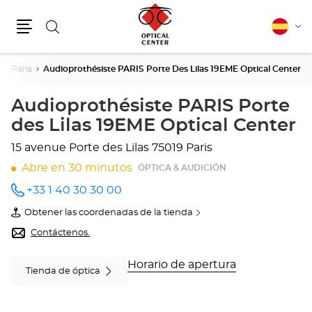
Buscar
Español
Cam
Menú
idio
Paris
Audioprothésiste PARIS Porte Des Lilas 19EME Optical Center
Audioprothésiste PARIS Porte
des Lilas 19EME Optical Center
15 avenue Porte des Lilas
75019 Paris
Abre en 30 minutos
ÓPTICA & AUDICIÓN
+33 1 40 30 30 00
número
de
Obtener las coordenadas de la tienda
teléfono
de
Audioprothésiste
Contáctenos.
PARIS
Porte
des
Horario de apertura
Tienda de óptica
Lilas
19EME
Optical
Center