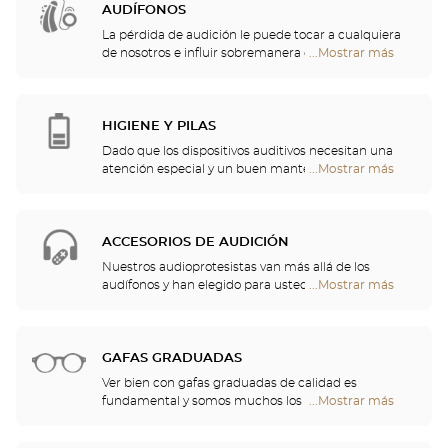
audición, lo que resulta en sonidos incómodos o
AUDÍFONOS
inconscientes, o un malentendido de las palabras
La pérdida de audición le puede tocar a cualquiera
que se escuchan.
de nosotros e influir sobremanera en la actividad
...Mostrar más
tiendas
diaria más anodina. Por eso, hemos decidido
Optical
encargarnos del cuidado de su audición y le
Center
proponemos un chequeo auditivo gratuito, así
Audioprothésiste
como servicios y consejos de calidad por parte de
HIGIENE Y PILAS
profesionales de la audición. Nuestros especialistas
Dado que los dispositivos auditivos necesitan una
en audición y audioprotesistas están a su
atención especial y un buen mantenimiento, podrá
...Mostrar más
tiendas
disposición para ayudarle a elegir el audífono que
encontrar en su tienda pilas y una multitud de
Optical
mejor se adapte a sus necesidades.
soluciones de limpieza para su audífono.
Center
Audioprothésiste
ACCESORIOS DE AUDICIÓN
Nuestros audioprotesistas van más allá de los
audífonos y han elegido para usted un gran
...Mostrar más
tiendas
repertorio de cascos, telemandos, teléfonos,
Optical
despertadores, cargadores y otros accesorios para
Center
mejorar de forma significativa su comodidad a lo
Audioprothésiste
largo del día.
GAFAS GRADUADAS
Ver bien con gafas graduadas de calidad es
fundamental y somos muchos los que
...Mostrar más
tiendas
necesitamos una corrección. No obstante, las gafas
Optical
aportan algo más que confort visual: son también
Center