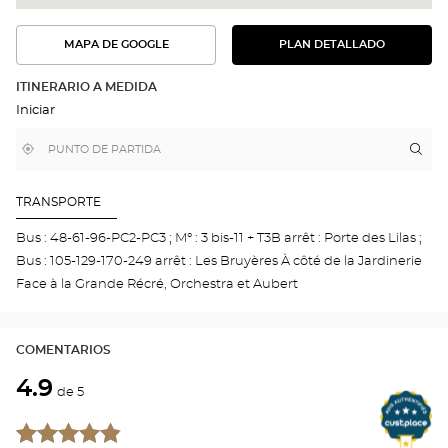
MAPA DE GOOGLE
PLAN DETALLADO
VER
VER
EL
LA
PLAN
RUTA
DETALLADO
ITINERARIO A MEDIDA
EN
Iniciar
EL
MAPA
DE
,
Cerca
Itin
a
GOOGLE
encontrar
de
la
una
mi
tie
tienda
ubicación
Optical
Aud
TRANSPORTE
Center
PAR
Por
Bus : 48-61-96-PC2-PC3 ; M° : 3 bis-11 + T3B arrêt : Porte des Lilas ;
des
Bus : 105-129-170-249 arrêt : Les Bruyères À côté de la Jardinerie
Lila
19E
Face à la Grande Récré, Orchestra et Aubert
Opti
Cen
COMENTARIOS
4.9
de 5