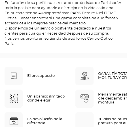
En función de su perfil, nuestros audioprotesistas de Paris harán
todo lo posible para ayudarle a oír mejor en la vida cotidiana.
En nuestra tienda Audioprothésiste PARIS Pereire Niel 17EME
Optical Center encontrará una gama completa de audífonos y
accesorios a los mejores precios del mercado.
Disponemos de un servicio postventa dedicado a nuestros
clientes para cualquier necesidad después de su compra.
Nos vemos pronto en su tienda de audífonos Centro Óptico
Paris.
GARANTÍA TOT
El presupuesto
MONTURA Y CR
Plenamente sat
Un abanico ilimitado
o le descambia
donde elegir
montura
La devolución de la
30 días de pru
diferencia
gratuita para a