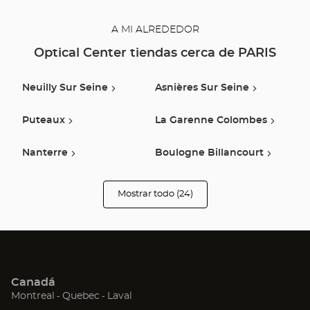
A MI ALREDEDOR
Optical Center tiendas cerca de PARIS
Neuilly Sur Seine
Asnières Sur Seine
Puteaux
La Garenne Colombes
Nanterre
Boulogne Billancourt
Saint Denis
Rueil Malmaison
Mostrar todo (24)
tiendas
Optical
Center
Montrouge
Bagnolet
Audioprothésiste
Ivry Sur Seine
Argenteuil
Canadá
Saint Mande
Montreuil
(Abrir
(Abrir
(Abrir
Montreal
Quebec
Laval
en
en
en