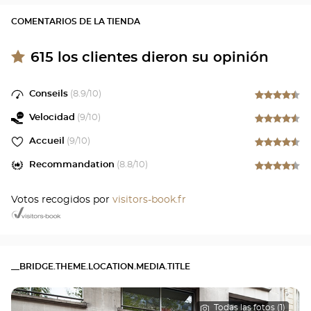
COMENTARIOS DE LA TIENDA
615
los clientes dieron su opinión
Conseils
(
8.9
/10)
Velocidad
(
9
/10)
Accueil
(
9
/10)
Recommandation
(
8.8
/10)
Votos recogidos por
visitors-book.fr
__BRIDGE.THEME.LOCATION.MEDIA.TITLE
Todas las fotos (1)