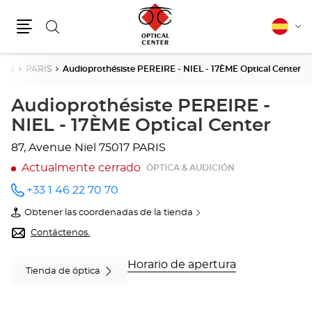
Buscar
Español
Cam
Menú
idio
aris
PARIS
Audioprothésiste PEREIRE - NIEL - 17ÈME Optical Center
Audioprothésiste PEREIRE -
NIEL - 17ÈME Optical Center
87, Avenue Niel
75017 PARIS
Actualmente cerrado
ÓPTICA & AUDICIÓN
+33 1 46 22 70 70
número
de
Obtener las coordenadas de la tienda
teléfono
de
Audioprothésiste
Contáctenos.
PEREIRE
-
NIEL
Horario de apertura
Tienda de óptica
-
17ÈME
Optical
Center