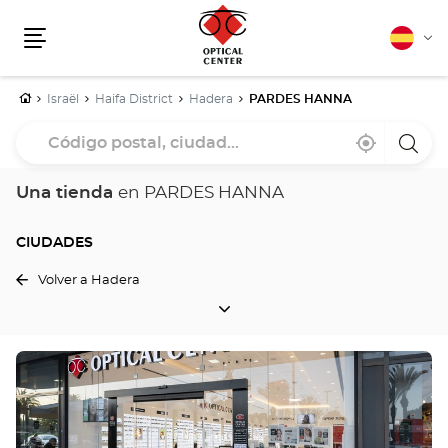
Español
Cam
Menú
idio
Inicio
Israël
Haifa District
Hadera
PARDES HANNA
Código
Cerca
,
una
postal,
de
encontrar
tiend
mi
una
Optica
ciudad...
ubicación
tienda
Cente
Una tienda
en PARDES HANNA
Optical
Center
CIUDADES
Volver a Hadera
CIUDADES
Pulse
ENTER
para
obtener