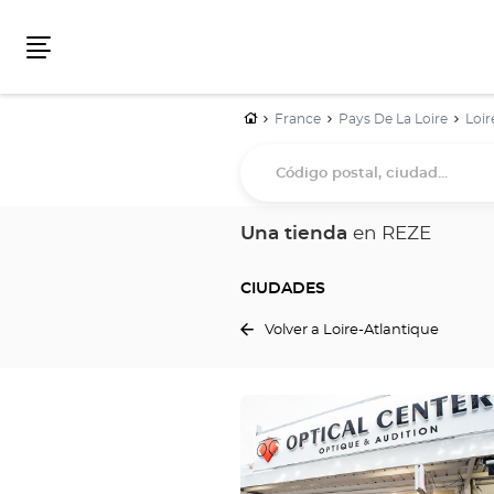
Menú
Inicio
France
Pays De La Loire
Loir
Código
postal,
ciudad...
Una tienda
en REZE
CIUDADES
Volver a Loire-Atlantique
Pulse
ENTER
para
obtener