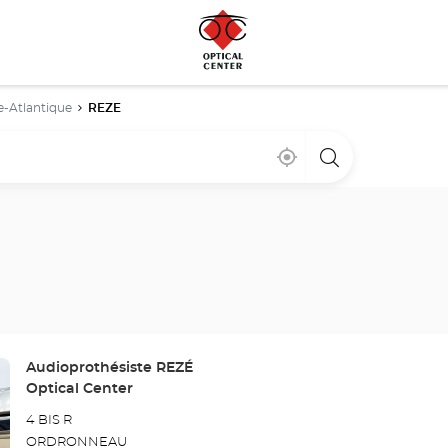
e-Atlantique
REZE
Cerca
,
una
de
encontrar
tienda
mi
una
Optical
ubicación
tienda
Center
Optical
Center
Tienda:
Audioprothésiste REZÉ
Optical Center
4 BIS R
ORDRONNEAU