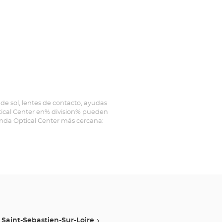
de sol, lentes de contacto, ayudas
ptical Center en% division% pueden
ienda Optical Center más cercana:
Saint-Sebastien-Sur-Loire