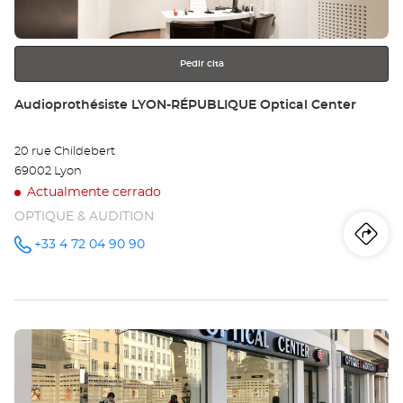
VA
más
información
Opt
Ce
Pedir cita
Tienda:
Audioprothésiste LYON-RÉPUBLIQUE Optical Center
20 rue Childebert
69002 Lyon
Actualmente cerrado
OPTIQUE & AUDITION
Iti
a
+33 4 72 04 90 90
número
de
teléfono
la
tie
Pulse
Au
ENTER
LY
para
obtener