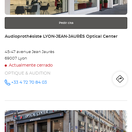
RÉ
más
información
Opt
Ce
Pedir cita
Tienda:
Audioprothésiste LYON-JEAN-JAURÈS Optical Center
45-47 avenue Jean Jaurès
69007 Lyon
Actualmente cerrado
OPTIQUE & AUDITION
Iti
a
+33 4 72 70 84 03
número
de
teléfono
la
tie
Pulse
Au
ENTER
LY
para