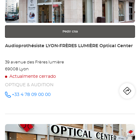
obtener
-
más
información
PE
Opt
Pedir cita
Ce
Tienda:
Audioprothésiste LYON-FRÈRES LUMIÈRE Optical Center
39 avenue des Frères lumière
69008 Lyon
Actualmente cerrado
OPTIQUE & AUDITION
Iti
a
+33 4 78 09 00 00
número
de
teléfono
la
tie
Pulse
Au
ENTER