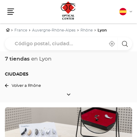
Español
Cam
Menú
idio
Inicio
France
Auvergne-Rhône-Alpes
Rhône
Lyon
Código
Cerca
,
una
postal,
de
encontrar
tiend
mi
una
Optica
ciudad...
ubicación
tienda
Cente
7 tiendas
en Lyon
Optical
Center
CIUDADES
Volver a Rhône
CIUDADES
Pulse
ENTER
para
obtener