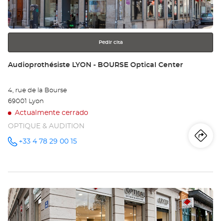
obtener
JE
más
información
JA
Opt
Pedir cita
Ce
Tienda:
Audioprothésiste LYON - BOURSE Optical Center
4, rue de la Bourse
69001 Lyon
Actualmente cerrado
OPTIQUE & AUDITION
Iti
a
+33 4 78 29 00 15
número
de
teléfono
la
tie
Pulse
Au
ENTER
LY
para