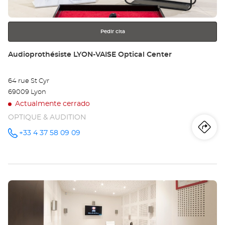
más
información
Pedir cita
Tienda:
Audioprothésiste LYON-VAISE Optical Center
64 rue St Cyr
69009 Lyon
Actualmente cerrado
OPTIQUE & AUDITION
Iti
a
+33 4 37 58 09 09
número
de
teléfono
la
tie
Pulse
Au
ENTER
LY
para
obtener