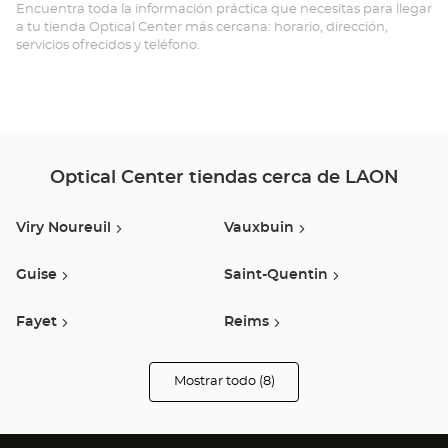
Opt
Encuentra toda la información práctica que necesitas para llegar
a tu tienda Optical Center más cercana: horario, dirección,
Ce
servicios ofrecidos y teléfono.
Optical Center tiendas cerca de LAON
Viry Noureuil
Vauxbuin
Guise
Saint-Quentin
Fayet
Reims
Noyon
Cormontreuil
Mostrar todo (8)
tiendas
Optical
Center
Audioprothésiste