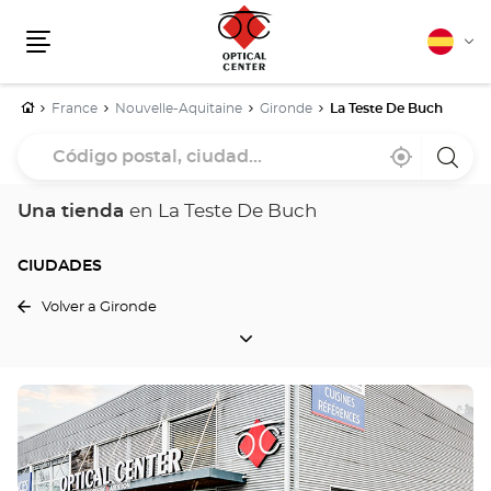
Español
Cam
Menú
idio
Inicio
France
Nouvelle-Aquitaine
Gironde
La Teste De Buch
Código
Cerca
,
una
postal,
de
encontrar
tiend
mi
una
Optica
ciudad...
ubicación
tienda
Cente
Una tienda
en La Teste De Buch
Optical
Center
CIUDADES
Volver a Gironde
CIUDADES
Pulse
ENTER
para
obtener