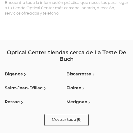
DE
Encuentra toda la información práctica que necesitas para llegar
a tu tienda Optical Center más cercana: horario, dirección,
BU
servicios ofrecidos y teléfono.
Opt
Ce
Optical Center tiendas cerca de La Teste De
Buch
Biganos
Biscarrosse
Saint-Jean-D'illac
Floirac
Pessac
Merignac
Saint Medard En Jalles
Mimizan
Mostrar todo (9)
tiendas
Optical
Center
Villenave D'ornon
Audioprothésiste