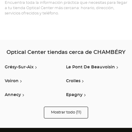
-
Encuentra toda la información práctica que necesitas para llegar
a tu tienda Optical Center más cercana: horario, dirección,
CH
servicios ofrecidos y teléfono.
Opt
Ce
Optical Center tiendas cerca de CHAMBÉRY
Grésy-Sur-Aix
Le Pont De Beauvoisin
Voiron
Crolles
Annecy
Epagny
Saint Egrève
Meylan
Mostrar todo (11)
tiendas
Optical
Center
Saint-Martin-D'hères
Grenoble
Audioprothésiste