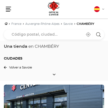
Español
Cam
Menú
idio
Inicio
France
Auvergne-Rhône-Alpes
Savoie
CHAMBÉRY
Código
Cerca
,
una
postal,
de
encontrar
tiend
mi
una
Optica
ciudad...
ubicación
tienda
Cente
Una tienda
en CHAMBÉRY
Optical
Center
CIUDADES
Volver a Savoie
CIUDADES
Pulse
ENTER
para
obtener