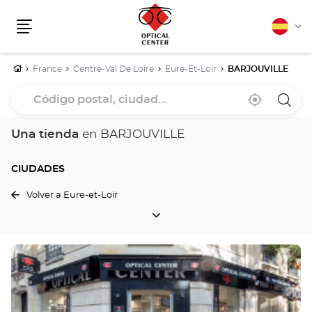
Español
Cam
Menú
idio
Inicio
France
Centre-Val De Loire
Eure-Et-Loir
BARJOUVILLE
Código
Cerca
,
una
postal,
de
encontrar
tiend
mi
una
Optica
ciudad...
ubicación
tienda
Cente
Una tienda
en BARJOUVILLE
Optical
Center
CIUDADES
Volver a Eure-et-Loir
CIUDADES
Pulse
ENTER
para
obtener