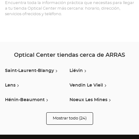
OU
Encuentra toda la información práctica que necesitas para llegar
a tu tienda Optical Center más cercana: horario, dirección,
Opt
servicios ofrecidos y teléfono.
Ce
Optical Center tiendas cerca de ARRAS
Saint-Laurent-Blangy
Liévin
Lens
Vendin Le Vieil
Hénin-Beaumont
Noeux Les Mines
Dourges
Flers En Escrebieux
Mostrar todo (24)
tiendas
Optical
Center
Bruay La Buissiere
Fouquières-Lès-Béthune
Audioprothésiste