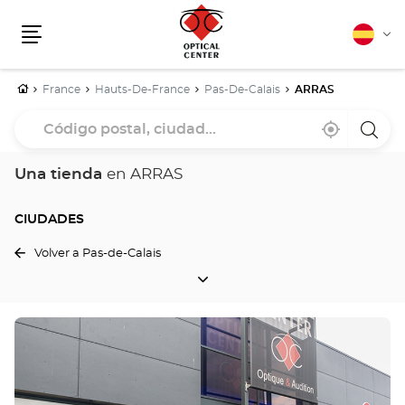
Español
Cam
Menú
idio
Inicio
France
Hauts-De-France
Pas-De-Calais
ARRAS
Código
Cerca
,
una
postal,
de
encontrar
tiend
mi
una
Optica
ciudad...
ubicación
tienda
Cente
Una tienda
en ARRAS
Optical
Center
CIUDADES
Volver a Pas-de-Calais
CIUDADES
Pulse
ENTER
para
obtener