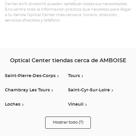
Center en% division% pueden satisfacer todas sus necesidades.
Opt
Encuentra toda la información práctica que necesitas para llegar
a tu tienda Optical Center más cercana: horario, dirección,
Ce
servicios ofrecidos y teléfono.
Optical Center tiendas cerca de AMBOISE
Saint-Pierre-Des-Corps
Tours
Chambray Les Tours
Saint-Cyr-Sur-Loire
Loches
Vineuil
Vendome
Mostrar todo (7)
tiendas
Optical
Center
Audioprothésiste