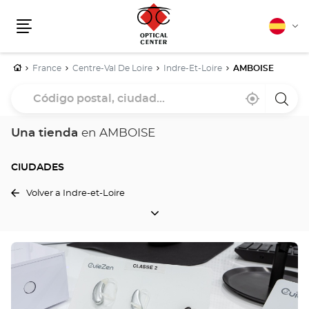
Español
Cam
Menú
idio
Inicio
France
Centre-Val De Loire
Indre-Et-Loire
AMBOISE
Código
Cerca
,
una
postal,
de
encontrar
tiend
mi
una
Optica
ciudad...
ubicación
tienda
Cente
Una tienda
en AMBOISE
Optical
Center
CIUDADES
Volver a Indre-et-Loire
CIUDADES
Pulse
ENTER
para
obtener