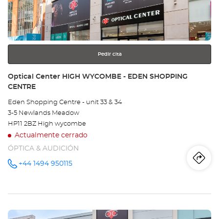
Ce
para
obtener
ST
más
información
-
T
Pedir cita
RI
Tienda:
Optical Center HIGH WYCOMBE - EDEN SHOPPING
CENTRE
Eden Shopping Centre - unit 33 & 34
3-5 Newlands Meadow
HP11 2BZ High wycombe
Actualmente cerrado
ÓPTICA & AUDICIÓN
Iti
a
+44 1494 950115
número
de
teléfono
la
tie
Pulse
Opt