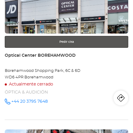
ENTER
Ce
para
obtener
HI
más
información
WY
-
Pedir cita
ED
Tienda:
Optical Center BOREHAMWOOD
SH
Borehamwood Shopping Park, 6C & 6D
CE
WD6 4PR Borehamwood
Actualmente cerrado
ÓPTICA & AUDICIÓN
Iti
a
+44 20 3795 7648
número
de
teléfono
la
tie
Pulse