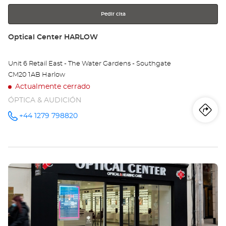
-
Pedir cita
TH
Tienda:
Optical Center HARLOW
KI
Unit 6 Retail East - The Water Gardens - Southgate
CE
CM20 1AB Harlow
Actualmente cerrado
ÓPTICA & AUDICIÓN
Iti
a
+44 1279 798820
número
de
teléfono
la
tie
Pulse
Opt
ENTER
Ce
para
obtener
HA
más
información