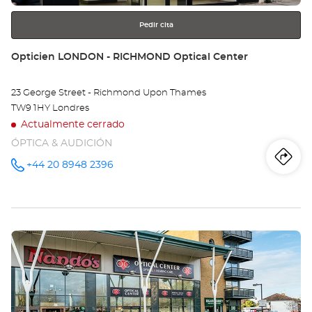
Pedir cita
Tienda:
Opticien LONDON - RICHMOND Optical Center
23 George Street - Richmond Upon Thames
TW9 1HY Londres
Actualmente cerrado
ÓPTICA & AUDICIÓN
Iti
a
+44 20 8948 2396
número
de
teléfono
la
tie
Pulse
Op
ENTER
LO
para
obtener
-
más