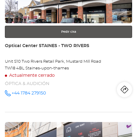
obtener
LO
más
información
-
GR
Pedir cita
Tienda:
Optical Center STAINES - TWO RIVERS
Unit S10 Two Rivers Retail Park, Mustard Mill Road
TW18 4BL Staines-upon-thames
Actualmente cerrado
ÓPTICA & AUDICIÓN
Iti
a
+44 1784 279150
número
de
teléfono
la
tie
Pulse
Opt
ENTER