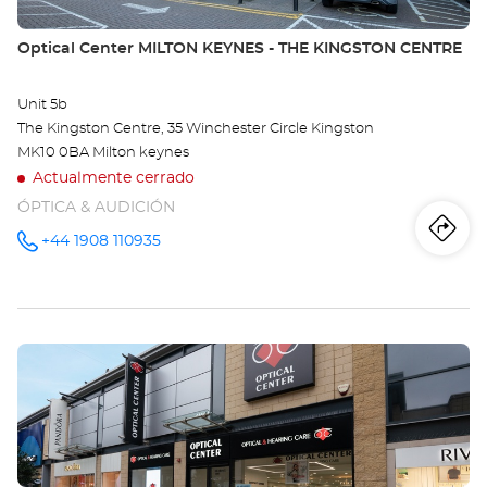
información
LE
Tienda:
Optical Center MILTON KEYNES - THE KINGSTON CENTRE
-
BR
Unit 5b
The Kingston Centre, 35 Winchester Circle Kingston
MK10 0BA Milton keynes
Actualmente cerrado
ÓPTICA & AUDICIÓN
Iti
a
+44 1908 110935
número
de
teléfono
la
tie
Pulse
Opt
ENTER
Ce
para
obtener
MI
más
información
KE