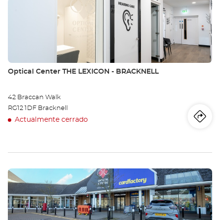
Pulse
Opt
ENTER
Ce
para
obtener
TO
más
información
CO
Tienda:
Optical Center THE LEXICON - BRACKNELL
RO
42 Braccan Walk
RG12 1DF Bracknell
Actualmente cerrado
Iti
a
la
tie
Pulse
Opt
ENTER
Ce
para
obtener
TH
más