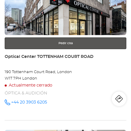
Opt
ENTER
Ce
para
obtener
B
más
información
Pedir cita
Tienda:
Optical Center TOTTENHAM COURT ROAD
190 Tottenham Court Road, London
W1T 7PH London
Actualmente cerrado
ÓPTICA & AUDICIÓN
Iti
a
+44 20 3903 6205
número
de
teléfono
la
tie