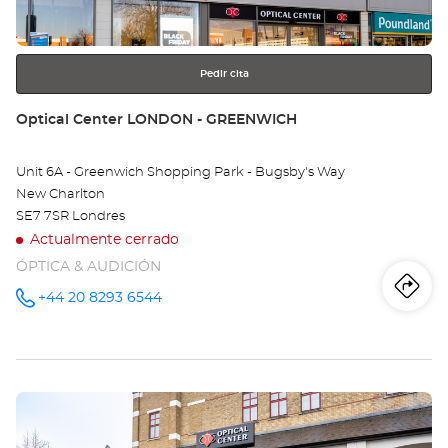
más
información
Pedir cita
Tienda:
Optical Center LONDON - GREENWICH
Unit 6A - Greenwich Shopping Park - Bugsby's Way
New Charlton
SE7 7SR Londres
Actualmente cerrado
ÓPTICA & AUDICIÓN
Iti
a
+44 20 8293 6544
número
de
teléfono
la
tie
Pulse
Opt
ENTER
Ce
para