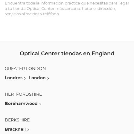
-
Encuentra toda la información práctica que necesitas para llegar
a tu tienda Optical Center más cercana: horario, dirección,
CO
servicios ofrecidos y teléfono.
W
-
Opt
Ce
Optical Center tiendas en England
GREATER LONDON
Londres
London
HERTFORDSHIRE
Borehamwood
BERKSHIRE
Bracknell