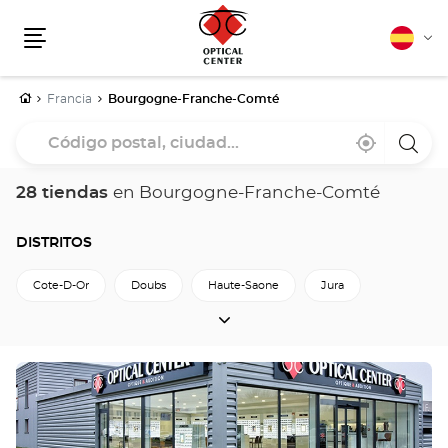
Español
Cam
Menú
idio
Inicio
Francia
Bourgogne-Franche-Comté
Código
Cerca
,
una
postal,
de
encontrar
tiend
mi
una
Optica
ciudad...
ubicación
tienda
Cente
28 tiendas
en Bourgogne-Franche-Comté
Optical
Center
DISTRITOS
Cote-D-Or
Doubs
Haute-Saone
Jura
DISTRITOS
Nievre
Saone-Et-Loire
Territoire-De-Belfort
Yonne
Pulse
ENTER
Volver a Francia
para
obtener