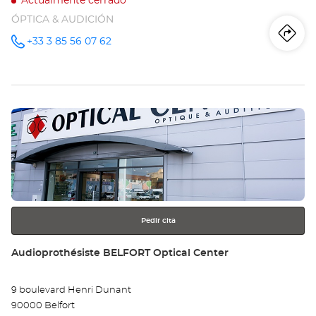
Actualmente cerrado
ÓPTICA & AUDICIÓN
Iti
a
+33 3 85 56 07 62
número
de
teléfono
la
tie
Pulse
Au
ENTER
LE
para
obtener
CR
más
información
Opt
Ce
Pedir cita
Tienda:
Audioprothésiste BELFORT Optical Center
9 boulevard Henri Dunant
90000 Belfort