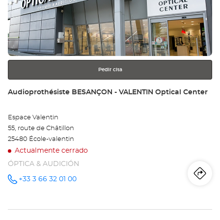
Au
ENTER
BE
para
obtener
CE
más
información
VI
Opt
Pedir cita
Ce
Tienda:
Audioprothésiste BESANÇON - VALENTIN Optical Center
Espace Valentin
55, route de Châtillon
25480 École-valentin
Actualmente cerrado
ÓPTICA & AUDICIÓN
Iti
a
+33 3 66 32 01 00
número
de
teléfono
la
tie