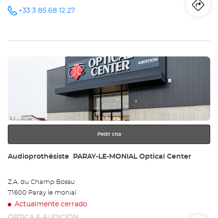
Iti
a
+33 3 85 68 12 27
número
de
teléfono
la
tie
Pulse
Au
ENTER
MO
para
obtener
LE
más
información
MI
Opt
Pedir cita
Ce
Tienda:
Audioprothésiste PARAY-LE-MONIAL Optical Center
Z.A. du Champ Bossu
71600 Paray le monial
Actualmente cerrado
ÓPTICA & AUDICIÓN