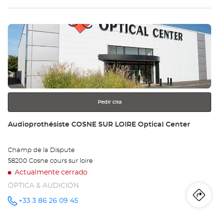
tie
Pulse
Au
ENTER
SE
para
obtener
Opt
más
información
Ce
Pedir cita
Tienda:
Audioprothésiste COSNE SUR LOIRE Optical Center
Champ de la Dispute
58200 Cosne cours sur loire
Actualmente cerrado
ÓPTICA & AUDICIÓN
Iti
a
+33 3 86 26 09 45
número
de
teléfono