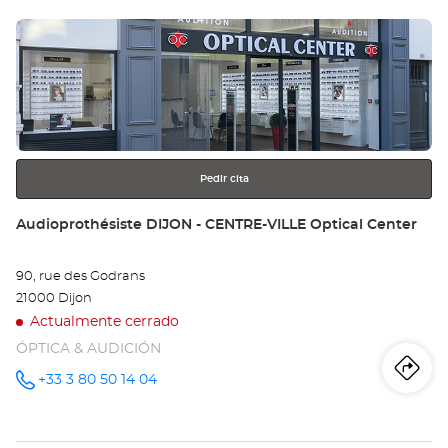
tie
Pulse
Au
ENTER
BE
para
obtener
-
más
información
CH
Opt
Pedir cita
Ce
Tienda:
Audioprothésiste DIJON - CENTRE-VILLE Optical Center
90, rue des Godrans
21000 Dijon
Actualmente cerrado
ÓPTICA & AUDICIÓN
Iti
a
+33 3 80 50 14 04
número
de
teléfono
la