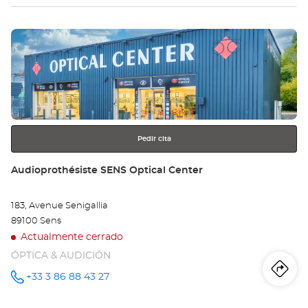
tie
Pulse
Au
ENTER
TA
para
obtener
Opt
más
información
Ce
Pedir cita
Tienda:
Audioprothésiste SENS Optical Center
183, Avenue Senigallia
89100 Sens
Actualmente cerrado
ÓPTICA & AUDICIÓN
Iti
a
+33 3 86 88 43 27
número
de
teléfono
la