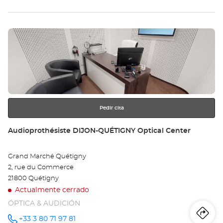
la
tie
Pulse
Au
ENTER
CO
para
obtener
SU
más
información
LO
Opt
Pedir cita
Ce
Tienda:
Audioprothésiste DIJON-QUÉTIGNY Optical Center
Grand Marché Quétigny
2, rue du Commerce
21800 Quétigny
Actualmente cerrado
ÓPTICA & AUDICIÓN
Iti
a
+33 3 80 71 97 81
número