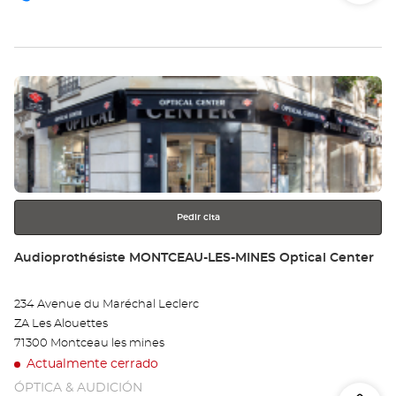
de
teléfono
la
tie
Pulse
Au
ENTER
DI
para
obtener
QU
más
información
Opt
Ce
Pedir cita
Tienda:
Audioprothésiste MONTCEAU-LES-MINES Optical Center
234 Avenue du Maréchal Leclerc
ZA Les Alouettes
71300 Montceau les mines
Actualmente cerrado
ÓPTICA & AUDICIÓN