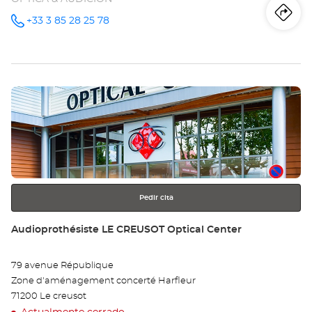
Iti
a
+33 3 85 28 25 78
número
de
teléfono
la
tie
Pulse
Au
ENTER
PA
para
obtener
LE-
más
información
MO
Opt
Pedir cita
Ce
Tienda:
Audioprothésiste LE CREUSOT Optical Center
79 avenue République
Zone d'aménagement concerté Harfleur
71200 Le creusot