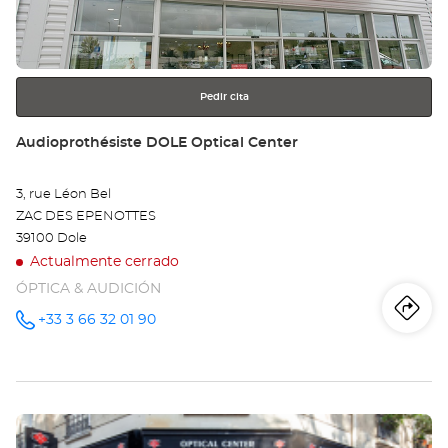
obtener
Opt
más
información
Ce
Pedir cita
Tienda:
Audioprothésiste DOLE Optical Center
3, rue Léon Bel
ZAC DES EPENOTTES
39100 Dole
Actualmente cerrado
ÓPTICA & AUDICIÓN
Iti
a
+33 3 66 32 01 90
número
de
teléfono
la
tie
Pulse
Au
ENTER