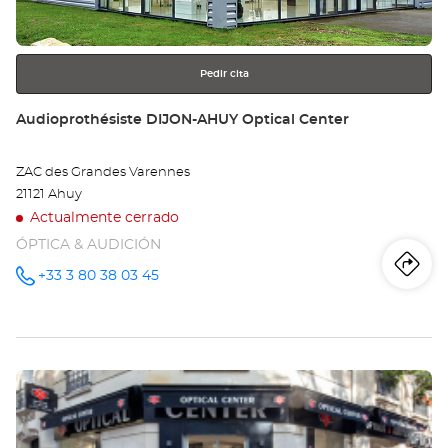
más
información
Pedir cita
Tienda:
Audioprothésiste DIJON-AHUY Optical Center
ZAC des Grandes Varennes
21121 Ahuy
Actualmente cerrado
ÓPTICA & AUDICIÓN
Iti
a
+33 3 80 38 03 45
número
de
teléfono
la
tie
Pulse
Au
ENTER
DI
para
obtener