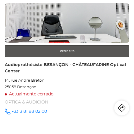
Pulse
Au
ENTER
BE
para
obtener
-
más
información
VA
Opt
Pedir cita
Ce
Tienda:
Audioprothésiste BESANÇON - CHÂTEAUFARINE Optical
Center
14, rue André Breton
25058 Besançon
Actualmente cerrado
ÓPTICA & AUDICIÓN
Iti
a
+33 3 81 88 02 00
número
de
teléfono
la