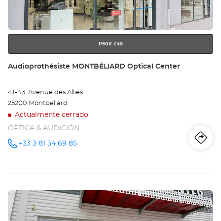
obtener
Opt
más
información
Ce
Pedir cita
Tienda:
Audioprothésiste MONTBÉLIARD Optical Center
41-43, Avenue des Alliés
25200 Montbeliard
Actualmente cerrado
ÓPTICA & AUDICIÓN
Iti
a
+33 3 81 34 69 85
número
de
teléfono
la
tie
Pulse
Au
ENTER
MO
para