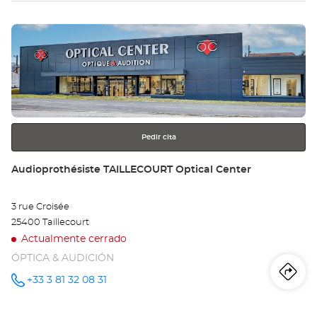
tie
Pulse
Au
ENTER
AU
para
obtener
Opt
más
información
Ce
Pedir cita
Tienda:
Audioprothésiste TAILLECOURT Optical Center
3 rue Croisée
25400 Taillecourt
Actualmente cerrado
ÓPTICA & AUDICIÓN
Iti
a
+33 3 81 32 08 31
número
de
teléfono
la