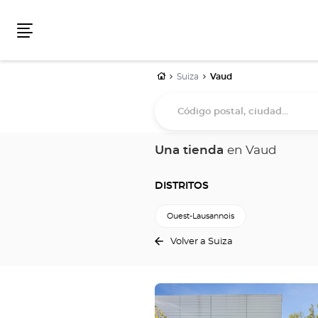
Menú
Inicio
Suiza
Vaud
Código
postal,
ciudad...
Una tienda
en Vaud
DISTRITOS
Ouest-Lausannois
Volver a Suiza
Pulse
ENTER
para