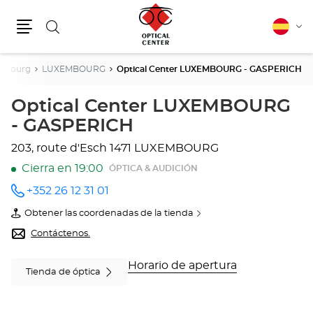
Buscar
Español
Cam
Menú
idio
mbourg
LUXEMBOURG
Optical Center LUXEMBOURG - GASPERICH
Optical Center LUXEMBOURG
- GASPERICH
203, route d'Esch
1471 LUXEMBOURG
Cierra en 19:00
ÓPTICA & AUDICIÓN
+352 26 12 31 01
número
de
Obtener las coordenadas de la tienda
teléfono
de
Optical
Contáctenos.
Center
LUXEMBOURG
-
Horario de apertura
Tienda de óptica
GASPERICH