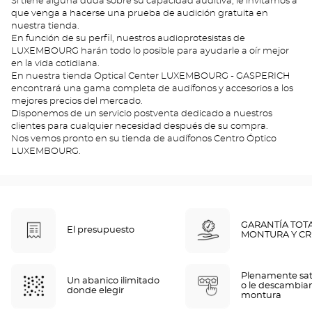
Si tiene alguna duda sobre su capacidad auditiva, le invitamos a
que venga a hacerse una prueba de audición gratuita en
nuestra tienda.
En función de su perfil, nuestros audioprotesistas de
LUXEMBOURG harán todo lo posible para ayudarle a oír mejor
en la vida cotidiana.
En nuestra tienda Optical Center LUXEMBOURG - GASPERICH
encontrará una gama completa de audífonos y accesorios a los
mejores precios del mercado.
Disponemos de un servicio postventa dedicado a nuestros
clientes para cualquier necesidad después de su compra.
Nos vemos pronto en su tienda de audífonos Centro Óptico
LUXEMBOURG.
GARANTÍA TOT
El presupuesto
MONTURA Y CR
Plenamente sat
Un abanico ilimitado
o le descambia
donde elegir
montura