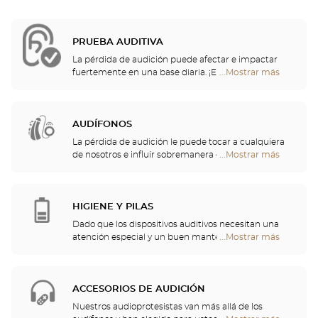
PRUEBA AUDITIVA
La pérdida de audición puede afectar e impactar
fuertemente en una base diaria. ¡Es por eso que le
...Mostrar más
tiendas
ofrecemos una evaluación auditiva gratuita para
Optical
controlar su audición! Esta prueba auditiva le
Center
permitirá identificar una posible pérdida de
Audioprothésiste
audición, lo que resulta en sonidos incómodos o
AUDÍFONOS
inconscientes, o un malentendido de las palabras
La pérdida de audición le puede tocar a cualquiera
que se escuchan.
de nosotros e influir sobremanera en la actividad
...Mostrar más
tiendas
diaria más anodina. Por eso, hemos decidido
Optical
encargarnos del cuidado de su audición y le
Center
proponemos un chequeo auditivo gratuito, así
Audioprothésiste
como servicios y consejos de calidad por parte de
HIGIENE Y PILAS
profesionales de la audición. Nuestros especialistas
Dado que los dispositivos auditivos necesitan una
en audición y audioprotesistas están a su
atención especial y un buen mantenimiento, podrá
...Mostrar más
tiendas
disposición para ayudarle a elegir el audífono que
encontrar en su tienda pilas y una multitud de
Optical
mejor se adapte a sus necesidades.
soluciones de limpieza para su audífono.
Center
Audioprothésiste
ACCESORIOS DE AUDICIÓN
Nuestros audioprotesistas van más allá de los