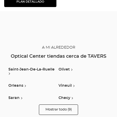
PLAN DETALLADO
VER
EL
PLAN
DETALLADO
A MI ALREDEDOR
Optical Center tiendas cerca de TAVERS
Saint-Jean-De-La-Ruelle
Olivet
Orleans
Vineuil
Saran
Checy
Mostrar todo (9)
Saint Denis Lanneray
Vendome
tiendas
Optical