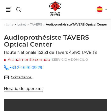
Buscar
Español
Cam
Menú
idio
 De Loire
Loiret
TAVERS
Audioprothésiste TAVERS Optical Center
Audioprothésiste TAVERS
Optical Center
Route Nationale 152
ZI de Tavers
45190 TAVERS
Actualmente cerrado
SERVICIO A DOMICILIO
+33 2 46 91 09 29
número
de
teléfono
Contáctenos.
Horario de apertura