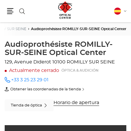
Buscar
Español
Cam
Menú
idio
LLY SUR SEINE
Audioprothésiste ROMILLY-SUR-SEINE Optical Center
Audioprothésiste ROMILLY-
SUR-SEINE Optical Center
129, Avenue Diderot
10100 ROMILLY SUR SEINE
Actualmente cerrado
ÓPTICA & AUDICIÓN
+33 3 25 23 29 01
número
de
Obtener las coordenadas de la tienda
teléfono
de
Audioprothésiste
ROMILLY-
Horario de apertura
SUR-
Tienda de óptica
SEINE
Optical
Center