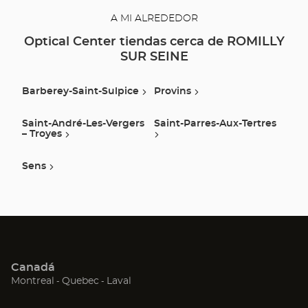
A MI ALREDEDOR
Optical Center tiendas cerca de ROMILLY
SUR SEINE
Barberey-Saint-Sulpice
Provins
Saint-André-Les-Vergers
Saint-Parres-Aux-Tertres
– Troyes
Sens
Canadá
(Abrir
(Abrir
(Abrir
Montreal
Quebec
Laval
en
en
en
una
una
una