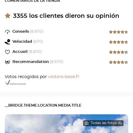
COMENTARIOS DE LA TIENDA
3355
los clientes dieron su opinión
Conseils
(
8.9
/10)
Velocidad
(
9
/10)
Accueil
(
8.9
/10)
Recommandation
(
8.9
/10)
Votos recogidos por
visitors-book.fr
__BRIDGE.THEME.LOCATION.MEDIA.TITLE
Todas las fotos (6)