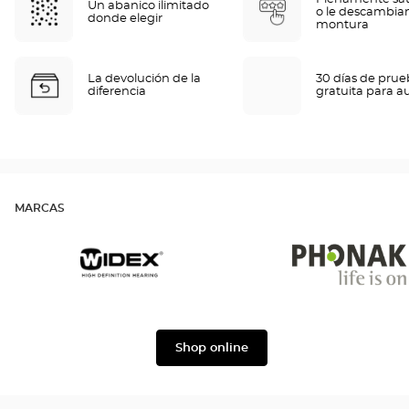
Un abanico ilimitado
o le descambia
donde elegir
montura
La devolución de la
30 días de pru
diferencia
gratuita para a
MARCAS
Widex
Phonak
Shop online