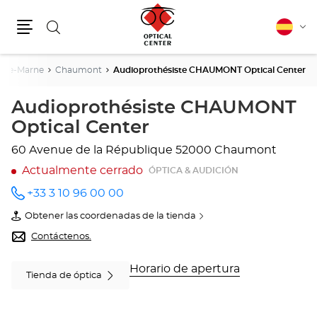
Buscar
Español
Cam
Menú
idio
ute-Marne
Chaumont
Audioprothésiste CHAUMONT Optical Center
Audioprothésiste CHAUMONT
Optical Center
60 Avenue de la République
52000 Chaumont
Actualmente cerrado
ÓPTICA & AUDICIÓN
+33 3 10 96 00 00
número
de
Obtener las coordenadas de la tienda
teléfono
de
Audioprothésiste
Contáctenos.
CHAUMONT
Optical
Center
Horario de apertura
Tienda de óptica