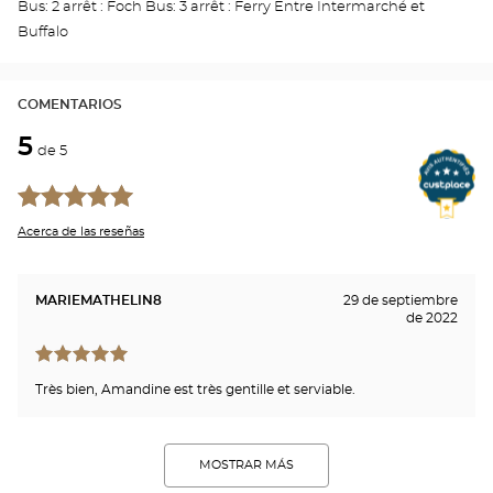
Opti
Bus: 2 arrêt : Foch Bus: 3 arrêt : Ferry Entre Intermarché et
Cen
Buffalo
COMENTARIOS
5
de 5
Acerca de las reseñas
MARIEMATHELIN8
29 de septiembre
de 2022
Très bien, Amandine est très gentille et serviable.
MOSTRAR MÁS