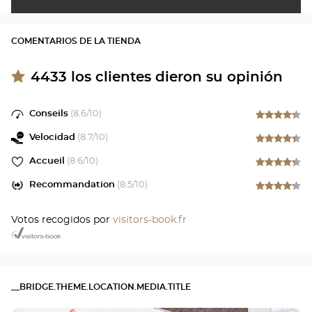
COMENTARIOS DE LA TIENDA
4433
los clientes dieron su opinión
Conseils
(
8.6
/10)
Velocidad
(
8.7
/10)
Accueil
(
8.6
/10)
Recommandation
(
8.5
/10)
Votos recogidos por
visitors-book.fr
__BRIDGE.THEME.LOCATION.MEDIA.TITLE