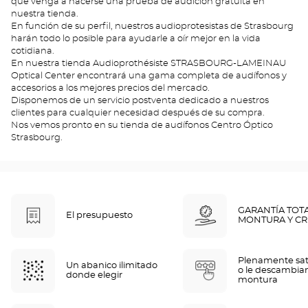
que venga a hacerse una prueba de audición gratuita en
nuestra tienda.
En función de su perfil, nuestros audioprotesistas de Strasbourg
harán todo lo posible para ayudarle a oír mejor en la vida
cotidiana.
En nuestra tienda Audioprothésiste STRASBOURG-LAMEINAU
Optical Center encontrará una gama completa de audífonos y
accesorios a los mejores precios del mercado.
Disponemos de un servicio postventa dedicado a nuestros
clientes para cualquier necesidad después de su compra.
Nos vemos pronto en su tienda de audífonos Centro Óptico
Strasbourg.
GARANTÍA TOT
El presupuesto
MONTURA Y CR
Plenamente sat
Un abanico ilimitado
o le descambia
donde elegir
montura