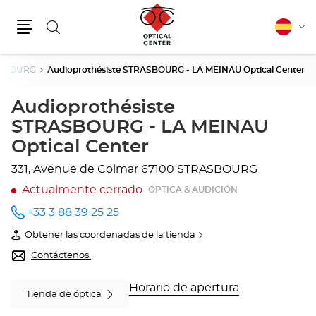
Buscar
Español
Cam
Menú
idio
SBOURG
Audioprothésiste STRASBOURG - LA MEINAU Optical Center
Audioprothésiste
STRASBOURG - LA MEINAU
Optical Center
331, Avenue de Colmar
67100 STRASBOURG
Actualmente cerrado
ÓPTICA & AUDICIÓN
+33 3 88 39 25 25
número
de
Obtener las coordenadas de la tienda
teléfono
de
Audioprothésiste
Contáctenos.
STRASBOURG
-
LA
Horario de apertura
Tienda de óptica
MEINAU
Optical