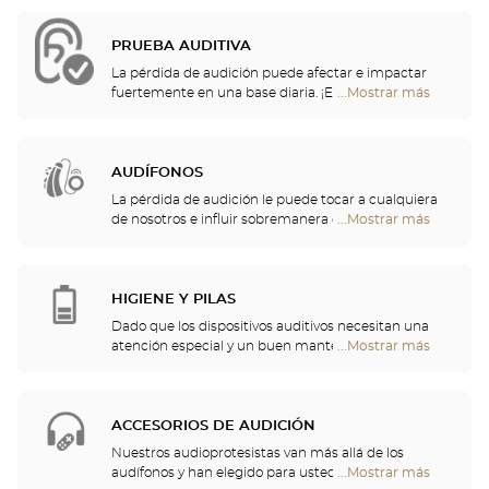
PRUEBA AUDITIVA
La pérdida de audición puede afectar e impactar
fuertemente en una base diaria. ¡Es por eso que le
...Mostrar más
tiendas
ofrecemos una evaluación auditiva gratuita para
Optical
controlar su audición! Esta prueba auditiva le
Center
permitirá identificar una posible pérdida de
Audioprothésiste
audición, lo que resulta en sonidos incómodos o
AUDÍFONOS
inconscientes, o un malentendido de las palabras
La pérdida de audición le puede tocar a cualquiera
que se escuchan.
de nosotros e influir sobremanera en la actividad
...Mostrar más
tiendas
diaria más anodina. Por eso, hemos decidido
Optical
encargarnos del cuidado de su audición y le
Center
proponemos un chequeo auditivo gratuito, así
Audioprothésiste
como servicios y consejos de calidad por parte de
HIGIENE Y PILAS
profesionales de la audición. Nuestros especialistas
Dado que los dispositivos auditivos necesitan una
en audición y audioprotesistas están a su
atención especial y un buen mantenimiento, podrá
...Mostrar más
tiendas
disposición para ayudarle a elegir el audífono que
encontrar en su tienda pilas y una multitud de
Optical
mejor se adapte a sus necesidades.
soluciones de limpieza para su audífono.
Center
Audioprothésiste
ACCESORIOS DE AUDICIÓN
Nuestros audioprotesistas van más allá de los
audífonos y han elegido para usted un gran
...Mostrar más
tiendas