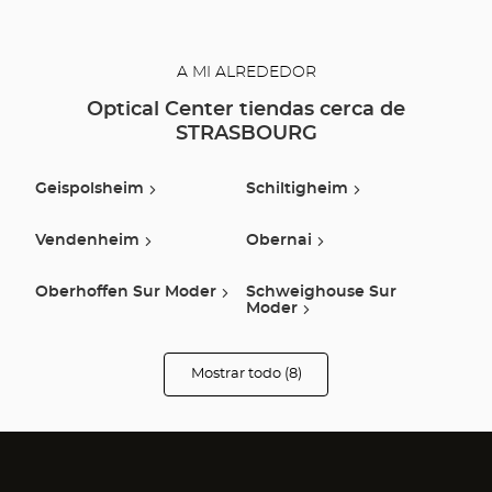
A MI ALREDEDOR
Optical Center tiendas cerca de
STRASBOURG
Geispolsheim
Schiltigheim
Vendenheim
Obernai
Oberhoffen Sur Moder
Schweighouse Sur
Moder
Otterswiller
Selestat
Mostrar todo (8)
tiendas
Optical
Center
Audioprothésiste